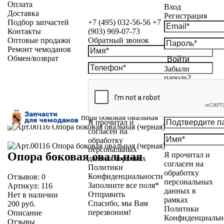
Оплата
Вход
Доставка
Регистрация
Подбор запчастей
+7 (495) 032-56-56
+7
Контакты
(903) 969-07-73
Оптовые продажи
Обратный звонок
Ремонт чемоданов
Обмен/возврат
Войти
Забыли
пароль?
Каталог
»
Ножки
»
Опора боковая овальная
Я прочитал и
согласен на
обработку
персональных
Опора боковая овальная
Я прочитал и
данных в рамках
согласен на
Политики
обработку
Конфиденциальности
Отзывов:
0
персональных
Заполните все поля*
Артикул:
116
данных в
Отправить
Нет в наличии
рамках
Спасибо, мы Вам
200 руб.
Политики
перезвоним!
Описание
Конфиденциальн
Отзывы