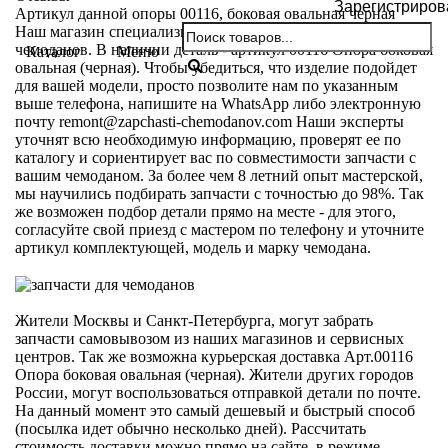
Зарегистриров
Артикул данной опоры 00116, боковая овальная черная
Наш магазин специализируется на продаже запчастей для
чемоданов. В наличии деталь - артикул 00116 Опора боковая
Каталог
Меню
овальная (черная). Чтобы убедиться, что изделие подойдет
для вашей модели, просто позволите нам по указанным
выше телефона, напишите на WhatsApp либо электронную
почту
remont@zapchasti-chemodanov.com
Наши эксперты
уточнят всю необходимую информацию, проверят ее по
каталогу и сориентирует вас по совместимости запчасти с
вашим чемоданом. За более чем 8 летний опыт мастерской,
мы научились подбирать запчасти с точностью до 98%. Так
же возможен подбор детали прямо на месте - для этого,
согласуйте свой приезд с мастером по телефону и уточните
артикул комплектующей, модель и марку чемодана.
Жители Москвы и Санкт-Петербурга, могут забрать
запчасти самовывозом из наших магазинов и сервисных
центров. Так же возможна курьерская доставка Арт.00116
Опора боковая овальная (черная). Жители других городов
России, могут воспользоваться отправкой детали по почте.
На данный момент это самый дешевый и быстрый способ
(посылка идет обычно несколько дней). Рассчитать
стоимость доставки можно прямо на сайте, в режиме