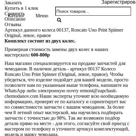
Зарегистриров
Заказать
Купить в 1 клик
Сравнить
Каталог
Меню
Описание
Отзывы
Артикул данного колеса 00137, Roncato Uno Print Spinner
Original, левое, правое
Комплект состоит из двух колес.
Примерная стоимость замены двух колес в наших
мастерских
: 600-800р
Наш магазин специализируется на продаже запчастей для
чемоданов. В наличии деталь - артикул 00137 Колесо
Roncato Uno Print Spinner (Original, левое, правое). Чтобы
убедиться, что изделие подойдет для вашей модели, просто
позволите нам по указанным выше телефона, напишите на
WhatsApp либо электронную почту
remont@zapchasti-
chemodanov.com
Наши эксперты уточнят всю необходимую
информацию, проверят ее по каталогу и сориентирует вас
по совместимости запчасти с вашим чемоданом. За более
чем 8 летний опыт мастерской, мы научились подбирать
запчасти с точностью до 98%. Так же возможен подбор
детали прямо на месте - для этого, согласуйте свой приезд с
мастером по телефону и уточните артикул комплектующей,
модель и марку чемодана.