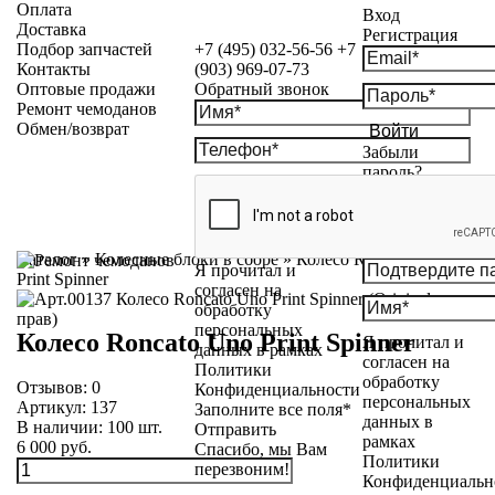
Оплата
Вход
Доставка
Регистрация
Подбор запчастей
+7 (495) 032-56-56
+7
Контакты
(903) 969-07-73
Оптовые продажи
Обратный звонок
Ремонт чемоданов
Обмен/возврат
Войти
Забыли
пароль?
Каталог
»
Колесные блоки в сборе
»
Колесо Roncato Uno
Я прочитал и
Print Spinner
согласен на
обработку
персональных
Колесо Roncato Uno Print Spinner
Я прочитал и
данных в рамках
согласен на
Политики
обработку
Отзывов:
0
Конфиденциальности
персональных
Артикул:
137
Заполните все поля*
данных в
В наличии:
100
шт.
Отправить
рамках
6 000 руб.
Спасибо, мы Вам
Политики
перезвоним!
Конфиденциальн