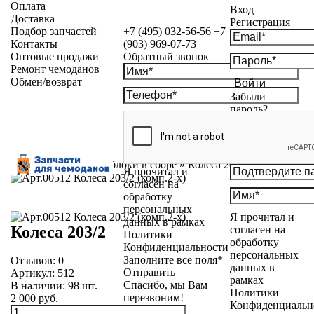
Оплата
Вход
Доставка
Регистрация
Подбор запчастей
+7 (495) 032-56-56
+7
Контакты
(903) 969-07-73
Оптовые продажи
Обратный звонок
Ремонт чемоданов
Обмен/возврат
Войти
Забыли
пароль?
Каталог
»
Колесные блоки в сборе
»
Колеса 203/2
Я прочитал и
согласен на
обработку
персональных
Я прочитал и
данных в рамках
Колеса 203/2
согласен на
Политики
обработку
Конфиденциальности
персональных
Заполните все поля*
Отзывов:
0
данных в
Отправить
Артикул:
512
рамках
Спасибо, мы Вам
В наличии:
98
шт.
Политики
перезвоним!
2 000 руб.
Конфиденциальн