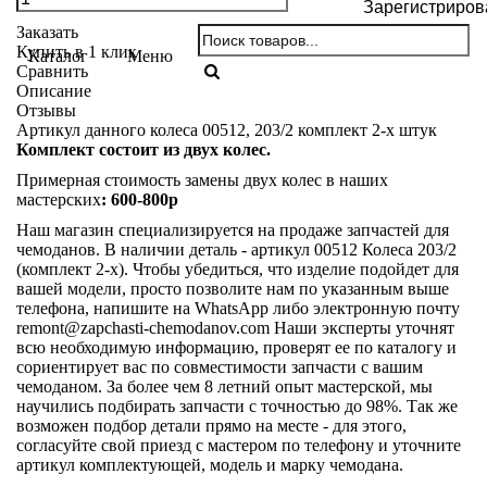
Зарегистриров
Заказать
Купить в 1 клик
Каталог
Меню
Сравнить
Описание
Отзывы
Артикул данного колеса 00512, 203/2 комплект 2-х штук
Комплект состоит из двух колес.
Примерная стоимость замены двух колес в наших
мастерских
: 600-800р
Наш магазин специализируется на продаже запчастей для
чемоданов. В наличии деталь - артикул 00512 Колеса 203/2
(комплект 2-х). Чтобы убедиться, что изделие подойдет для
вашей модели, просто позволите нам по указанным выше
телефона, напишите на WhatsApp либо электронную почту
remont@zapchasti-chemodanov.com
Наши эксперты уточнят
всю необходимую информацию, проверят ее по каталогу и
сориентирует вас по совместимости запчасти с вашим
чемоданом. За более чем 8 летний опыт мастерской, мы
научились подбирать запчасти с точностью до 98%. Так же
возможен подбор детали прямо на месте - для этого,
согласуйте свой приезд с мастером по телефону и уточните
артикул комплектующей, модель и марку чемодана.