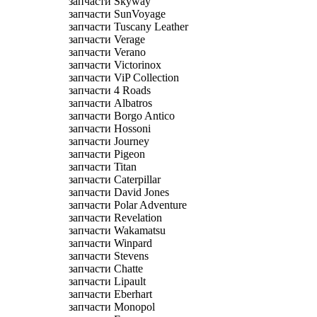
запчасти Skyway
запчасти SunVoyage
запчасти Tuscany Leather
запчасти Verage
запчасти Verano
запчасти Victorinox
запчасти ViP Collection
запчасти 4 Roads
запчасти Albatros
запчасти Borgo Antico
запчасти Hossoni
запчасти Journey
запчасти Pigeon
запчасти Titan
запчасти Caterpillar
запчасти David Jones
запчасти Polar Adventure
запчасти Revelation
запчасти Wakamatsu
запчасти Winpard
запчасти Stevens
запчасти Chatte
запчасти Lipault
запчасти Eberhart
запчасти Monopol