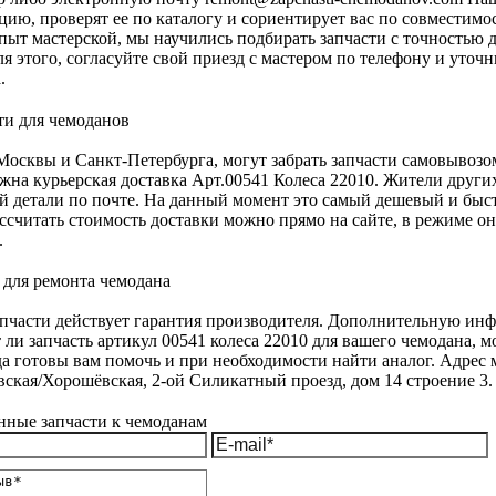
ию, проверят ее по каталогу и сориентирует вас по совместимос
пыт мастерской, мы научились подбирать запчасти с точностью 
для этого, согласуйте свой приезд с мастером по телефону и уто
.
осквы и Санкт-Петербурга, могут забрать запчасти самовывозо
жна курьерская доставка Арт.00541 Колеса 22010. Жители других
й детали по почте. На данный момент это самый дешевый и быс
ассчитать стоимость доставки можно прямо на сайте, в режиме о
.
апчасти действует гарантия производителя. Дополнительную инф
 ли запчасть артикул 00541 колеса 22010 для вашего чемодана, 
а готовы вам помочь и при необходимости найти аналог. Адрес м
ская/Хорошёвская, 2-ой Силикатный проезд, дом 14 строение 3.