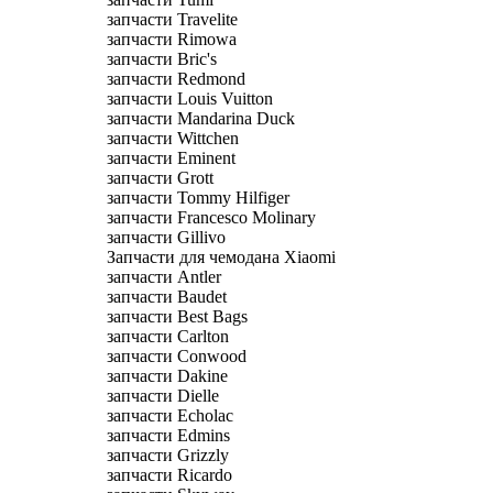
запчасти Travelite
запчасти Rimowa
запчасти Bric's
запчасти Redmond
запчасти Louis Vuitton
запчасти Mandarina Duck
запчасти Wittchen
запчасти Eminent
запчасти Grott
запчасти Tommy Hilfiger
запчасти Francesco Molinary
запчасти Gillivo
Запчасти для чемодана Xiaomi
запчасти Antler
запчасти Baudet
запчасти Best Bags
запчасти Carlton
запчасти Conwood
запчасти Dakine
запчасти Dielle
запчасти Echolac
запчасти Edmins
запчасти Grizzly
запчасти Ricardo