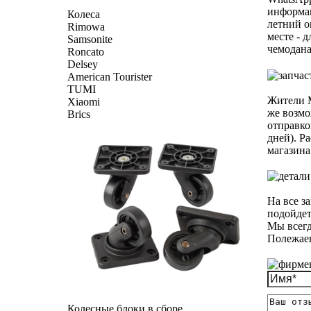
информац
Колеса
летний о
Rimowa
месте - 
Samsonite
чемодана
Roncato
Delsey
American Tourister
TUMI
Жители М
Xiaomi
же возмо
Brics
отправко
дней). Р
магазина
На все з
подойдет
Мы всегд
Полежаев
Колесные блоки в сборе