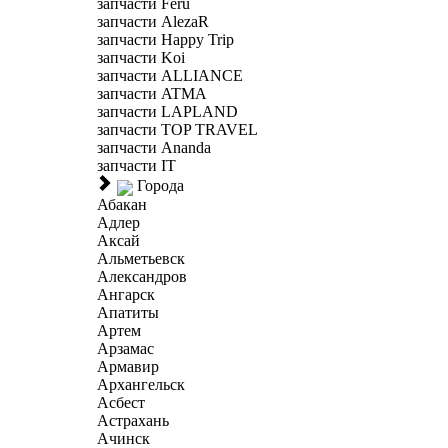
запчасти Feru
запчасти AlezaR
запчасти Happy Trip
запчасти Koi
запчасти ALLIANCE
запчасти ATMA
запчасти LAPLAND
запчасти TOP TRAVEL
запчасти Ananda
запчасти IT
Города
Абакан
Адлер
Аксай
Альметьевск
Александров
Ангарск
Апатиты
Артем
Арзамас
Армавир
Архангельск
Асбест
Астрахань
Ачинск