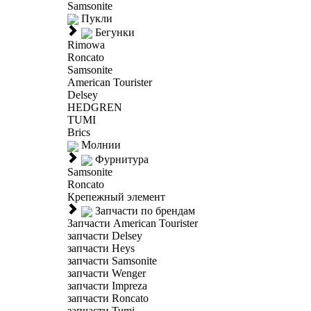
Samsonite
Пукли
Бегунки
Rimowa
Roncato
Samsonite
American Tourister
Delsey
HEDGREN
TUMI
Brics
Молнии
Фурнитура
Samsonite
Roncato
Крепежный элемент
Запчасти по брендам
Запчасти American Tourister
запчасти Delsey
запчасти Heys
запчасти Samsonite
запчасти Wenger
запчасти Impreza
запчасти Roncato
запчасти Tumi