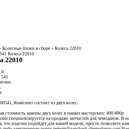
»
Колесные блоки в сборе
»
Колеса 22010
а 22010
:
0
:
541
личии
.
е
00541, Комплект состоит из двух колес.
я стоимость замены двух колес в наших мастерских: 400-800р
зин специализируется на продаже запчастей для чемоданов. В на
я, что изделие подойдет для вашей модели, просто позволите н
p либо электронную почту
remont@zapchasti-chemodanov.com
Наш