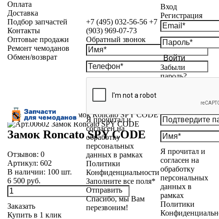
Оплата
Вход
Доставка
Регистрация
Подбор запчастей
+7 (495) 032-56-56
+7
Контакты
(903) 969-07-73
Оптовые продажи
Обратный звонок
Ремонт чемоданов
Обмен/возврат
Войти
Забыли
пароль?
Каталог
»
Замки
»
Замок Roncato SPY CODE
Я прочитал и
согласен на
Замок Roncato SPY CODE
обработку
персональных
Я прочитал и
Отзывов:
0
данных в рамках
согласен на
Артикул:
602
Политики
обработку
В наличии:
100
шт.
Конфиденциальности
персональных
6 500 руб.
Заполните все поля*
данных в
Отправить
рамках
Спасибо, мы Вам
Политики
Заказать
перезвоним!
Конфиденциальн
Купить в 1 клик