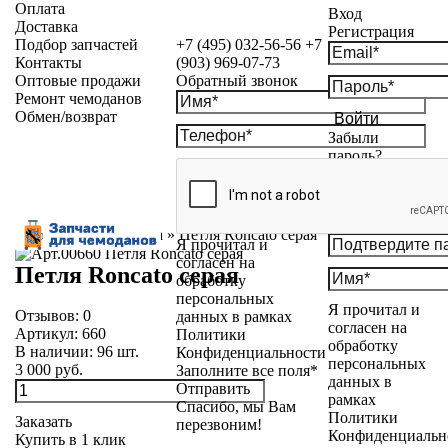
Оплата
Вход
Доставка
Регистрация
Подбор запчастей
+7 (495) 032-56-56
+7
Контакты
(903) 969-07-73
Оптовые продажи
Обратный звонок
Ремонт чемоданов
Обмен/возврат
Войти
Забыли
пароль?
Каталог
»
Фурнитура
»
Петля Roncato серая
Я прочитал и
согласен на
Петля Roncato серая
обработку
персональных
Я прочитал и
Отзывов:
0
данных в рамках
согласен на
Артикул:
660
Политики
обработку
В наличии:
96
шт.
Конфиденциальности
персональных
3 000 руб.
Заполните все поля*
данных в
Отправить
рамках
Спасибо, мы Вам
Политики
Заказать
перезвоним!
Конфиденциальн
Купить в 1 клик