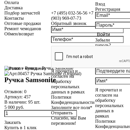
Оплата
Вход
Доставка
Регистрация
Подбор запчастей
+7 (495) 032-56-56
+7
Контакты
(903) 969-07-73
Оптовые продажи
Обратный звонок
Ремонт чемоданов
Обмен/возврат
Войти
Забыли
пароль?
Каталог
»
Ручки
»
Ручка Samsonite
Я прочитал и
согласен на
Ручка Samsonite
обработку
персональных
Я прочитал и
Отзывов:
0
данных в рамках
согласен на
Артикул:
457
Политики
обработку
В наличии:
95
шт.
Конфиденциальности
персональных
5 000 руб.
Заполните все поля*
данных в
Отправить
рамках
Спасибо, мы Вам
Политики
Заказать
перезвоним!
Конфиденциальн
Купить в 1 клик