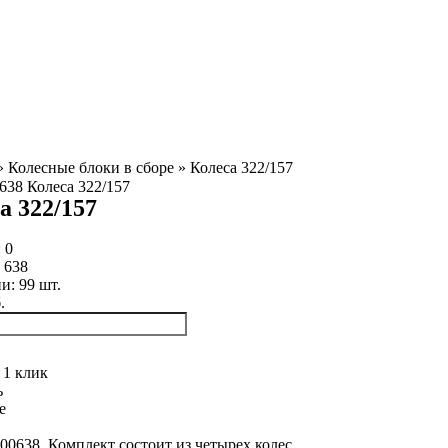
»
Колесные блоки в сборе
»
Колеса 322/157
а 322/157
:
0
:
638
ии:
99
шт.
.
 1 клик
ь
е
00638, Комплект состоит из четырех колес.