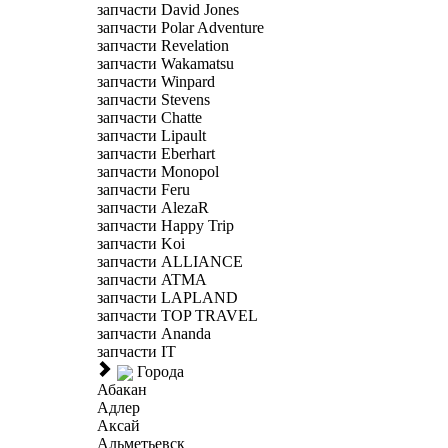
запчасти David Jones
запчасти Polar Adventure
запчасти Revelation
запчасти Wakamatsu
запчасти Winpard
запчасти Stevens
запчасти Chatte
запчасти Lipault
запчасти Eberhart
запчасти Monopol
запчасти Feru
запчасти AlezaR
запчасти Happy Trip
запчасти Koi
запчасти ALLIANCE
запчасти ATMA
запчасти LAPLAND
запчасти TOP TRAVEL
запчасти Ananda
запчасти IT
Города
Абакан
Адлер
Аксай
Альметьевск