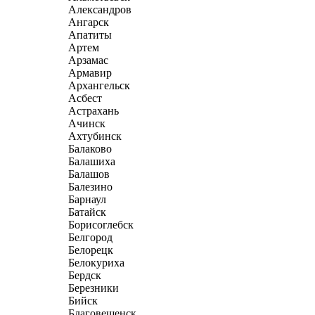
Александров
Ангарск
Апатиты
Артем
Арзамас
Армавир
Архангельск
Асбест
Астрахань
Ачинск
Ахтубинск
Балаково
Балашиха
Балашов
Балезино
Барнаул
Батайск
Борисоглебск
Белгород
Белорецк
Белокуриха
Бердск
Березники
Бийск
Благовещенск