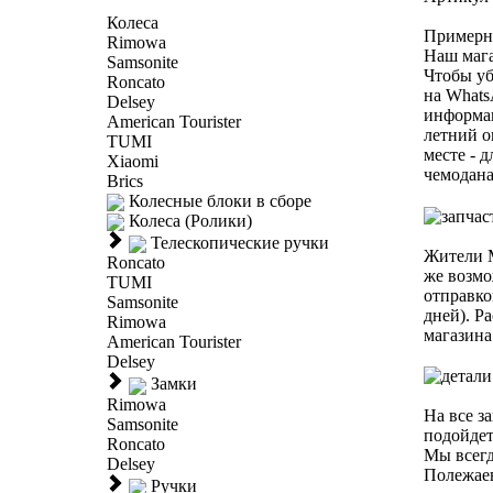
Колеса
Примерна
Rimowa
Наш мага
Samsonite
Чтобы уб
Roncato
на Whats
Delsey
информац
American Tourister
летний о
TUMI
месте - 
Xiaomi
чемодана
Brics
Колесные блоки в сборе
Колеса (Ролики)
Телескопические ручки
Жители М
Roncato
же возмо
TUMI
отправко
Samsonite
дней). Р
Rimowa
магазина
American Tourister
Delsey
Замки
Rimowa
На все з
Samsonite
подойдет
Roncato
Мы всегд
Delsey
Полежаев
Ручки