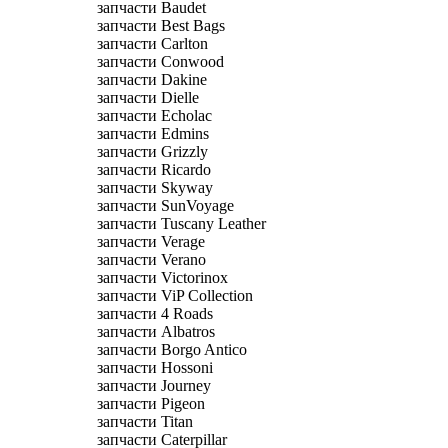
запчасти Baudet
запчасти Best Bags
запчасти Carlton
запчасти Conwood
запчасти Dakine
запчасти Dielle
запчасти Echolac
запчасти Edmins
запчасти Grizzly
запчасти Ricardo
запчасти Skyway
запчасти SunVoyage
запчасти Tuscany Leather
запчасти Verage
запчасти Verano
запчасти Victorinox
запчасти ViP Collection
запчасти 4 Roads
запчасти Albatros
запчасти Borgo Antico
запчасти Hossoni
запчасти Journey
запчасти Pigeon
запчасти Titan
запчасти Caterpillar