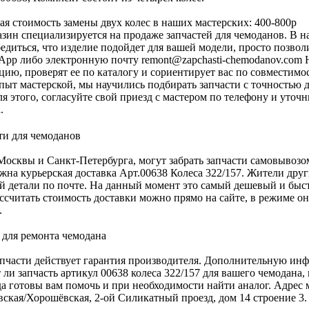
я стоимость замены двух колес в наших мастерских: 400-800р
зин специализируется на продаже запчастей для чемоданов. В нал
едиться, что изделие подойдет для вашей модели, просто позво
App либо электронную почту
remont@zapchasti-chemodanov.com
Н
ию, проверят ее по каталогу и сориентирует вас по совместимос
пыт мастерской, мы научились подбирать запчасти с точностью 
для этого, согласуйте свой приезд с мастером по телефону и уто
.
осквы и Санкт-Петербурга, могут забрать запчасти самовывозо
жна курьерская доставка Арт.00638 Колеса 322/157. Жители друг
й детали по почте. На данный момент это самый дешевый и быс
ассчитать стоимость доставки можно прямо на сайте, в режиме о
.
апчасти действует гарантия производителя. Дополнительную инф
 ли запчасть артикул 00638 колеса 322/157 для вашего чемодана
а готовы вам помочь и при необходимости найти аналог. Адрес м
ская/Хорошёвская, 2-ой Силикатный проезд, дом 14 строение 3.