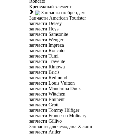
Roncato
Крепежный элемент
Запчасти по брендам
Запчасти American Tourister
запчасти Delsey
запчасти Heys
запчасти Samsonite
запчасти Wenger
запчасти Impreza
запчасти Roncato
запчасти Tumi
запчасти Travelite
запчасти Rimowa
запчасти Bric's
запчасти Redmond
запчасти Louis Vuitton
запчасти Mandarina Duck
запчасти Wittchen
запчасти Eminent
запчасти Grott
запчасти Tommy Hilfiger
запчасти Francesco Molinary
запчасти Gillivo
Запчасти для чемодана Xiaomi
запчасти Antler