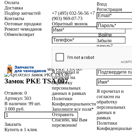
Оплата
Вход
Доставка
Регистрация
Подбор запчастей
+7 (495) 032-56-56
+7
Контакты
(903) 969-07-73
Оптовые продажи
Обратный звонок
Ремонт чемоданов
Обмен/возврат
Войти
Забыли
пароль?
Каталог
»
Замки
»
Замок PKE TSA 007
Я прочитал и
согласен на
Замок PKE TSA 007
обработку
персональных
Я прочитал и
Отзывов:
0
данных в рамках
согласен на
Артикул:
503
Политики
обработку
В наличии:
99
шт.
Конфиденциальности
персональных
3 000 руб.
Заполните все поля*
данных в
Отправить
рамках
Спасибо, мы Вам
Политики
Заказать
перезвоним!
Конфиденциальн
Купить в 1 клик