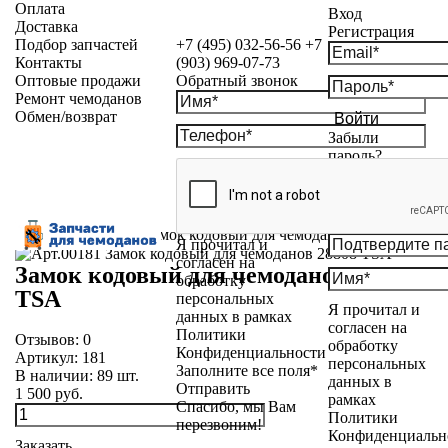
Оплата
Вход
Доставка
Регистрация
Подбор запчастей
+7 (495) 032-56-56
+7
Контакты
(903) 969-07-73
Оптовые продажи
Обратный звонок
Ремонт чемоданов
Обмен/возврат
Войти
Забыли
пароль?
Каталог
»
Замки
»
Замок кодовый для чемоданов 28808 TSA
Я прочитал и
согласен на
Замок кодовый для чемоданов 28808
обработку
TSA
персональных
Я прочитал и
данных в рамках
согласен на
Политики
Отзывов:
0
обработку
Конфиденциальности
Артикул:
181
персональных
Заполните все поля*
В наличии:
89
шт.
данных в
Отправить
1 500 руб.
рамках
Спасибо, мы Вам
Политики
перезвоним!
Конфиденциальн
Заказать