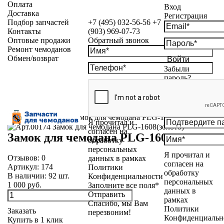
Оплата
Вход
Доставка
Регистрация
Подбор запчастей
+7 (495) 032-56-56
+7
Контакты
(903) 969-07-73
Оптовые продажи
Обратный звонок
Ремонт чемоданов
Обмен/возврат
Войти
Забыли
пароль?
Каталог
»
Замки
»
Замок для чемодана PLG-1608
Я прочитал и
согласен на
Замок для чемодана PLG-1608
обработку
персональных
Я прочитал и
Отзывов:
0
данных в рамках
согласен на
Артикул:
174
Политики
обработку
В наличии:
92
шт.
Конфиденциальности
персональных
1 000 руб.
Заполните все поля*
данных в
Отправить
рамках
Спасибо, мы Вам
Политики
Заказать
перезвоним!
Конфиденциальн
Купить в 1 клик