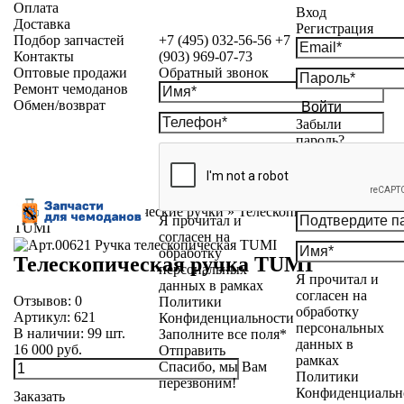
Оплата
Вход
Доставка
Регистрация
Подбор запчастей
+7 (495) 032-56-56
+7
Контакты
(903) 969-07-73
Оптовые продажи
Обратный звонок
Ремонт чемоданов
Обмен/возврат
Войти
Забыли
пароль?
Каталог
»
Телескопические ручки
»
Телескопическая ручка
Я прочитал и
TUMI
согласен на
обработку
Телескопическая ручка TUMI
персональных
Я прочитал и
данных в рамках
согласен на
Отзывов:
0
Политики
обработку
Артикул:
621
Конфиденциальности
персональных
В наличии:
99
шт.
Заполните все поля*
данных в
16 000 руб.
Отправить
рамках
Спасибо, мы Вам
Политики
перезвоним!
Конфиденциальн
Заказать