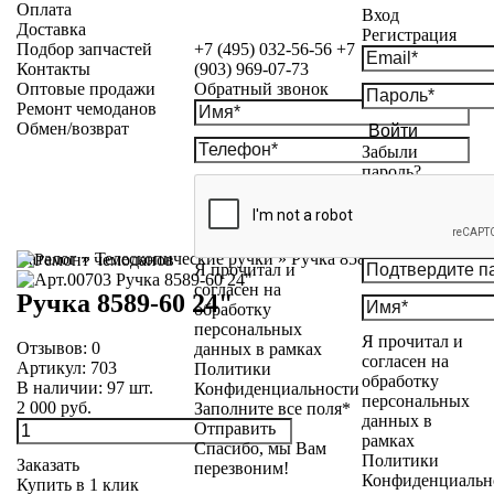
Оплата
Вход
Доставка
Регистрация
Подбор запчастей
+7 (495) 032-56-56
+7
Контакты
(903) 969-07-73
Оптовые продажи
Обратный звонок
Ремонт чемоданов
Обмен/возврат
Войти
Забыли
пароль?
Каталог
»
Телескопические ручки
»
Ручка 8589-60 24"
Я прочитал и
согласен на
Ручка 8589-60 24"
обработку
персональных
Я прочитал и
Отзывов:
0
данных в рамках
согласен на
Артикул:
703
Политики
обработку
В наличии:
97
шт.
Конфиденциальности
персональных
2 000 руб.
Заполните все поля*
данных в
Отправить
рамках
Спасибо, мы Вам
Политики
Заказать
перезвоним!
Конфиденциальн
Купить в 1 клик