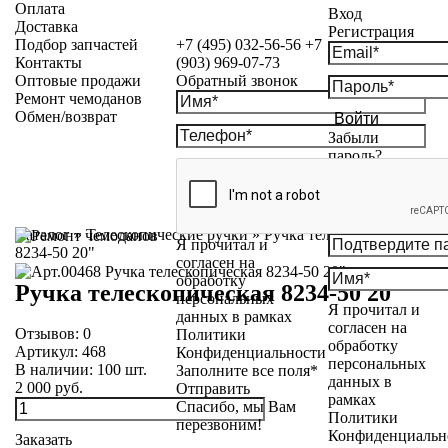
Оплата
Вход
Доставка
Регистрация
Подбор запчастей
+7 (495) 032-56-56
+7
Контакты
(903) 969-07-73
Оптовые продажи
Обратный звонок
Ремонт чемоданов
Обмен/возврат
Войти
Забыли
пароль?
Каталог
»
Телескопические ручки
»
Ручка телескопическая
Я прочитал и
8234-50 20"
согласен на
обработку
Ручка телескопическая 8234-50 20"
персональных
Я прочитал и
данных в рамках
согласен на
Отзывов:
0
Политики
обработку
Артикул:
468
Конфиденциальности
персональных
В наличии:
100
шт.
Заполните все поля*
данных в
2 000 руб.
Отправить
рамках
Спасибо, мы Вам
Политики
перезвоним!
Конфиденциальн
Заказать