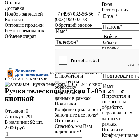
Оплата
Вход
Доставка
Регистрация
Подбор запчастей
+7 (495) 032-56-56
+7
Контакты
(903) 969-07-73
Оптовые продажи
Обратный звонок
Ремонт чемоданов
Обмен/возврат
Войти
Забыли
пароль?
Каталог
»
Телескопические ручки
»
Ручка телескопическая
Я прочитал и
L-051 24" с кнопкой
согласен на
обработку
Ручка телескопическая L-051 24" с
персональных
Я прочитал и
кнопкой
данных в рамках
согласен на
Политики
обработку
Конфиденциальности
Отзывов:
0
персональных
Заполните все поля*
Артикул:
291
данных в
Отправить
В наличии:
92
шт.
рамках
Спасибо, мы Вам
2 000 руб.
Политики
перезвоним!
Конфиденциальн