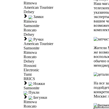
Rimowa
Наш мага
American Tourister
телескоп
Delsey
указанны
Замки
эксперты
вашим че
Rimowa
возможен
Samsonite
комплект
Roncato
Delsey
Ручки
American Tourister
Жители М
Samsonite
же возмо
Rimowa
воспольз
Roncato
обычно н
Delsey
менеджер
Hossoni
Electronic
Tumi
BRICS
На все з
Ножки
подойдет
Samsonite
конкретн
Пукли
Москве: 
Бегунки
Rimowa
Roncato