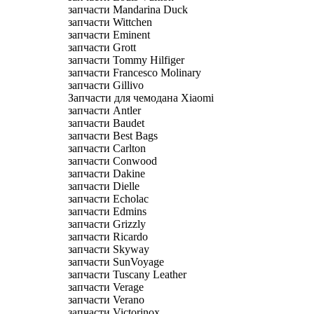
запчасти Mandarina Duck
запчасти Wittchen
запчасти Eminent
запчасти Grott
запчасти Tommy Hilfiger
запчасти Francesco Molinary
запчасти Gillivo
Запчасти для чемодана Xiaomi
запчасти Antler
запчасти Baudet
запчасти Best Bags
запчасти Carlton
запчасти Conwood
запчасти Dakine
запчасти Dielle
запчасти Echolac
запчасти Edmins
запчасти Grizzly
запчасти Ricardo
запчасти Skyway
запчасти SunVoyage
запчасти Tuscany Leather
запчасти Verage
запчасти Verano
запчасти Victorinox