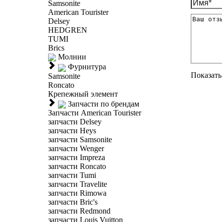
Samsonite
American Tourister
Delsey
HEDGREN
TUMI
Brics
Молнии
Фурнитура
Показать 
Samsonite
Roncato
Крепежный элемент
Запчасти по брендам
Запчасти American Tourister
запчасти Delsey
запчасти Heys
запчасти Samsonite
запчасти Wenger
запчасти Impreza
запчасти Roncato
запчасти Tumi
запчасти Travelite
запчасти Rimowa
запчасти Bric's
запчасти Redmond
запчасти Louis Vuitton