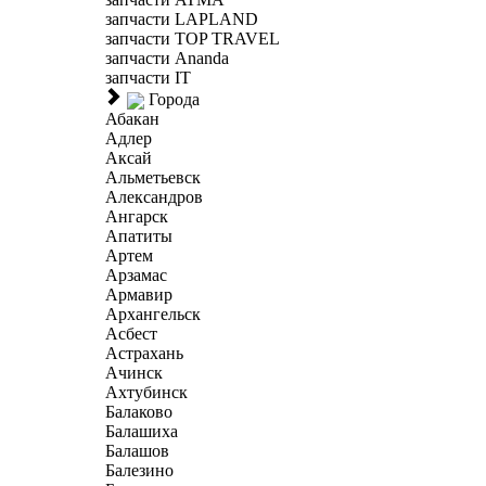
запчасти LAPLAND
запчасти TOP TRAVEL
запчасти Ananda
запчасти IT
Города
Абакан
Адлер
Аксай
Альметьевск
Александров
Ангарск
Апатиты
Артем
Арзамас
Армавир
Архангельск
Асбест
Астрахань
Ачинск
Ахтубинск
Балаково
Балашиха
Балашов
Балезино