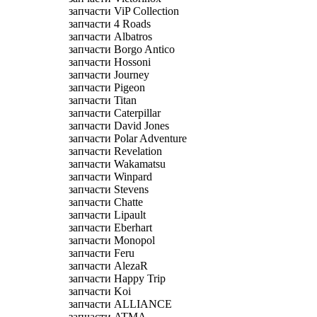
запчасти ViP Collection
запчасти 4 Roads
запчасти Albatros
запчасти Borgo Antico
запчасти Hossoni
запчасти Journey
запчасти Pigeon
запчасти Titan
запчасти Caterpillar
запчасти David Jones
запчасти Polar Adventure
запчасти Revelation
запчасти Wakamatsu
запчасти Winpard
запчасти Stevens
запчасти Chatte
запчасти Lipault
запчасти Eberhart
запчасти Monopol
запчасти Feru
запчасти AlezaR
запчасти Happy Trip
запчасти Koi
запчасти ALLIANCE
запчасти ATMA