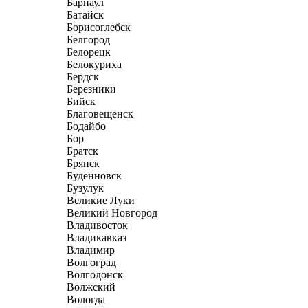
Барнаул
Батайск
Борисоглебск
Белгород
Белорецк
Белокуриха
Бердск
Березники
Бийск
Благовещенск
Бодайбо
Бор
Братск
Брянск
Буденновск
Бузулук
Великие Луки
Великий Новгород
Владивосток
Владикавказ
Владимир
Волгоград
Волгодонск
Волжский
Вологда