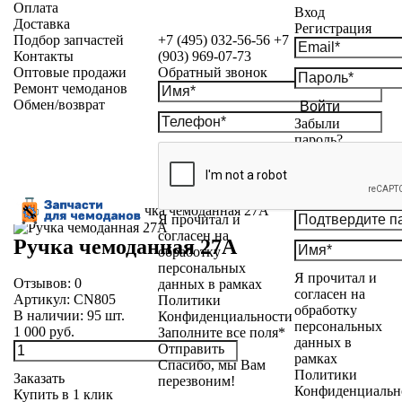
Оплата
Вход
Доставка
Регистрация
Подбор запчастей
+7 (495) 032-56-56
+7
Контакты
(903) 969-07-73
Оптовые продажи
Обратный звонок
Ремонт чемоданов
Обмен/возврат
Войти
Забыли
пароль?
Каталог
»
Ручки
»
Ручка чемоданная 27А
Я прочитал и
согласен на
Ручка чемоданная 27А
обработку
персональных
Я прочитал и
Отзывов:
0
данных в рамках
согласен на
Артикул:
CN805
Политики
обработку
В наличии:
95
шт.
Конфиденциальности
персональных
1 000 руб.
Заполните все поля*
данных в
Отправить
рамках
Спасибо, мы Вам
Политики
Заказать
перезвоним!
Конфиденциальн
Купить в 1 клик