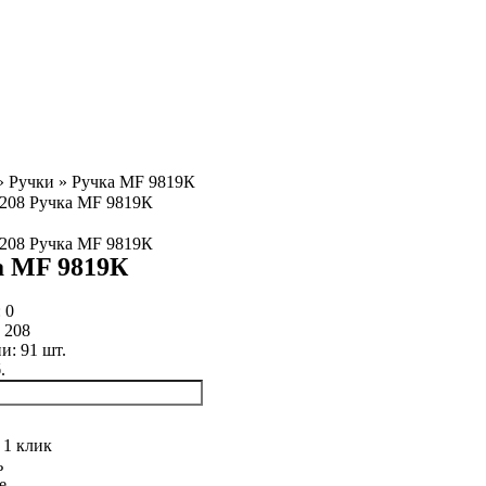
»
Ручки
»
Ручка MF 9819К
а MF 9819К
:
0
:
208
ии:
91
шт.
.
 1 клик
ь
е