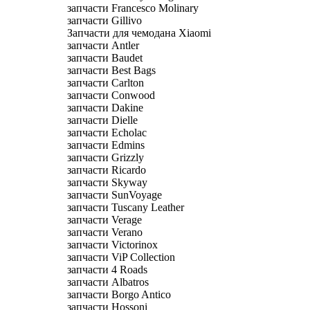
запчасти Francesco Molinary
запчасти Gillivo
Запчасти для чемодана Xiaomi
запчасти Antler
запчасти Baudet
запчасти Best Bags
запчасти Carlton
запчасти Conwood
запчасти Dakine
запчасти Dielle
запчасти Echolac
запчасти Edmins
запчасти Grizzly
запчасти Ricardo
запчасти Skyway
запчасти SunVoyage
запчасти Tuscany Leather
запчасти Verage
запчасти Verano
запчасти Victorinox
запчасти ViP Collection
запчасти 4 Roads
запчасти Albatros
запчасти Borgo Antico
запчасти Hossoni