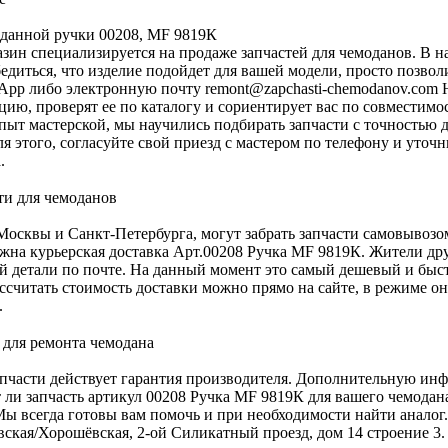
данной ручки 00208, MF 9819К
зин специализируется на продаже запчастей для чемоданов. В н
едиться, что изделие подойдет для вашей модели, просто позво
App либо электронную почту
remont@zapchasti-chemodanov.com
Н
ию, проверят ее по каталогу и сориентирует вас по совместимос
пыт мастерской, мы научились подбирать запчасти с точностью 
для этого, согласуйте свой приезд с мастером по телефону и уто
.
осквы и Санкт-Петербурга, могут забрать запчасти самовывозо
жна курьерская доставка Арт.00208 Ручка MF 9819К. Жители дру
й детали по почте. На данный момент это самый дешевый и быс
ассчитать стоимость доставки можно прямо на сайте, в режиме о
.
апчасти действует гарантия производителя. Дополнительную инф
 ли запчасть артикул 00208 Ручка MF 9819К для вашего чемодан
Мы всегда готовы вам помочь и при необходимости найти аналог.
ская/Хорошёвская, 2-ой Силикатный проезд, дом 14 строение 3.