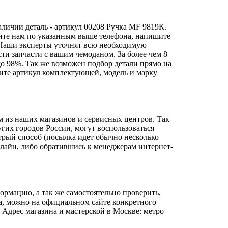
аличии деталь - артикул 00208 Ручка MF 9819К.
лите нам по указанным выше телефона, напишите
аши эксперты уточнят всю необходимую
ти запчасти с вашим чемоданом. За более чем 8
до 98%. Так же возможен подбор детали прямо на
чните артикул комплектующей, модель и марку
м из наших магазинов и сервисных центров. Так
гих городов России, могут воспользоваться
трый способ (посылка идет обычно несколько
нлайн, либо обратившись к менеджерам интернет-
ормацию, а так же самостоятельно проверить,
а, можно на официальном сайте конкретного
 Адрес магазина и мастерской в Москве: метро