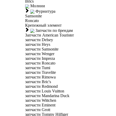
Brics
Молнии
Фурнитура
Samsonite
Roncato
Крепежный элемент
Запчасти по брендам
Запчасти American Tourister
запчасти Delsey
запчасти Heys
запчасти Samsonite
запчасти Wenger
запчасти Impreza
запчасти Roncato
запчасти Tumi
запчасти Travelite
запчасти Rimowa
запчасти Bric's
запчасти Redmond
запчасти Louis Vuitton
запчасти Mandarina Duck
запчасти Wittchen
запчасти Eminent
запчасти Grott
запчасти Tommy Hilfiger