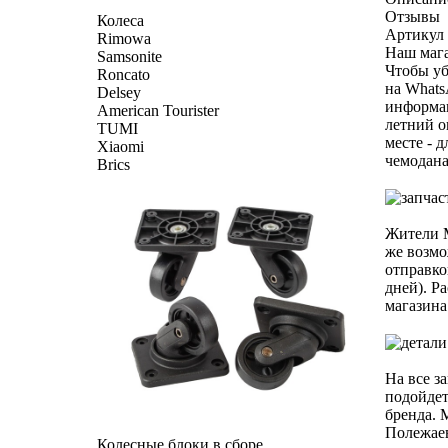
Отзывы
Колеса
Артикул 
Rimowa
Наш мага
Samsonite
Чтобы уб
Roncato
на Whats
Delsey
информац
American Tourister
летний о
TUMI
месте - 
Xiaomi
чемодана
Brics
Жители М
же возмо
отправко
дней). Р
магазина
На все з
подойдет
бренда. 
Полежаев
Колесные блоки в сборе