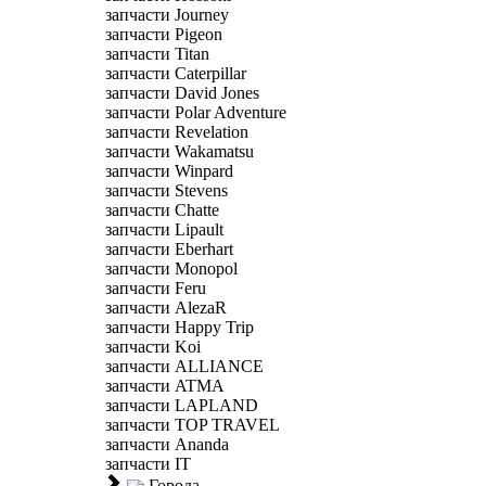
запчасти Journey
запчасти Pigeon
запчасти Titan
запчасти Caterpillar
запчасти David Jones
запчасти Polar Adventure
запчасти Revelation
запчасти Wakamatsu
запчасти Winpard
запчасти Stevens
запчасти Chatte
запчасти Lipault
запчасти Eberhart
запчасти Monopol
запчасти Feru
запчасти AlezaR
запчасти Happy Trip
запчасти Koi
запчасти ALLIANCE
запчасти ATMA
запчасти LAPLAND
запчасти TOP TRAVEL
запчасти Ananda
запчасти IT
Города