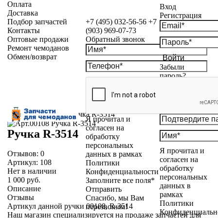
Оплата
Вход
Доставка
Регистрация
Подбор запчастей
+7 (495) 032-56-56
+7
Контакты
(903) 969-07-73
Оптовые продажи
Обратный звонок
Ремонт чемоданов
Обмен/возврат
Войти
Забыли
пароль?
Каталог
»
Ручки
»
Ручка R-3514
Я прочитал и
согласен на
Ручка R-3514
обработку
персональных
Я прочитал и
Отзывов:
0
данных в рамках
согласен на
Артикул:
108
Политики
обработку
Нет в наличии
Конфиденциальности
персональных
1 000 руб.
Заполните все поля*
данных в
Описание
Отправить
рамках
Отзывы
Спасибо, мы Вам
Политики
Артикул данной ручки 00108, R-3514
перезвоним!
Конфиденциальн
Наш магазин специализируется на продаже запчастей для