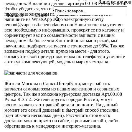
Зарегистриров
чемоданов. В наличии деталь - артикул 00108 Ручка R-3514.
Чтобы убедиться, что изделие подойдет для вашей модели,
просто позволите нам по указанным выше телефона,
Каталог
Меню
напишите на WhatsApp либо электронную почту
remont@zapchasti-chemodanov.com
Наши эксперты уточнят
всю необходимую информацию, проверят ее по каталогу и
сориентирует вас по совместимости запчасти с вашим
чемоданом. За более чем 8 летний опыт мастерской, мы
научились подбирать запчасти с точностью до 98%. Так же
возможен подбор детали прямо на месте - для этого,
согласуйте свой приезд с мастером по телефону и уточните
артикул комплектующей, модель и марку чемодана.
Жители Москвы и Санкт-Петербурга, могут забрать
запчасти самовывозом из наших магазинов и сервисных
центров. Так же возможна курьерская доставка Арт.00108
Ручка R-3514. Жители других городов России, могут
воспользоваться отправкой детали по почте. На данный
момент это самый дешевый и быстрый способ (посылка
идет обычно несколько дней). Рассчитать стоимость
доставки можно прямо на сайте, в режиме онлайн, либо
обратившись к менеджерам интернет-магазина.