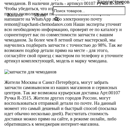
Зарегистриров
чемоданов. В наличии деталь - артикул 00107 Ручка R-3515.
Чтобы убедиться, что изделие подойдет для вашей модели,
просто позволите нам по указанным выше телефона,
Каталог
Меню
напишите на WhatsApp либо электронную почту
remont@zapchasti-chemodanov.com
Наши эксперты уточнят
всю необходимую информацию, проверят ее по каталогу и
сориентирует вас по совместимости запчасти с вашим
чемоданом. За более чем 8 летний опыт мастерской, мы
научились подбирать запчасти с точностью до 98%. Так же
возможен подбор детали прямо на месте - для этого,
согласуйте свой приезд с мастером по телефону и уточните
артикул комплектующей, модель и марку чемодана.
Жители Москвы и Санкт-Петербурга, могут забрать
запчасти самовывозом из наших магазинов и сервисных
центров. Так же возможна курьерская доставка Арт.00107
Ручка R-3515. Жители других городов России, могут
воспользоваться отправкой детали по почте. На данный
момент это самый дешевый и быстрый способ (посылка
идет обычно несколько дней). Рассчитать стоимость
доставки можно прямо на сайте, в режиме онлайн, либо
обратившись к менеджерам интернет-магазина.