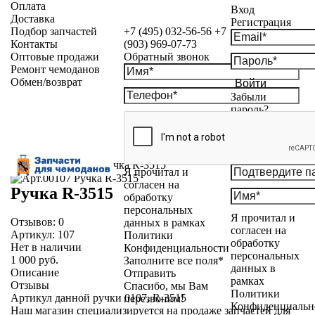
Оплата
Вход
Доставка
Регистрация
Подбор запчастей
+7 (495) 032-56-56
+7
Контакты
(903) 969-07-73
Оптовые продажи
Обратный звонок
Ремонт чемоданов
Обмен/возврат
Войти
Забыли
пароль?
Каталог
»
Ручки
»
Ручка R-3515
Я прочитал и
согласен на
Ручка R-3515
обработку
персональных
Я прочитал и
Отзывов:
0
данных в рамках
согласен на
Артикул:
107
Политики
обработку
Нет в наличии
Конфиденциальности
персональных
1 000 руб.
Заполните все поля*
данных в
Описание
Отправить
рамках
Отзывы
Спасибо, мы Вам
Политики
Артикул данной ручки 0107, R-3515
перезвоним!
Конфиденциальн
Наш магазин специализируется на продаже запчастей для