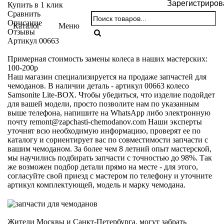
Зарегистриров
Купить в 1 клик
Сравнить
Описание
Каталог
Меню
Отзывы
Артикул 00663
Примерная стоимость замены колеса в наших мастерских:
100-200р
Наш магазин специализируется на продаже запчастей для
чемоданов. В наличии деталь - артикул 00663 колесо
Samsonite Lite-BOX. Чтобы убедиться, что изделие подойдет
для вашей модели, просто позволите нам по указанным
выше телефона, напишите на WhatsApp либо электронную
почту
remont@zapchasti-chemodanov.com
Наши эксперты
уточнят всю необходимую информацию, проверят ее по
каталогу и сориентирует вас по совместимости запчасти с
вашим чемоданом. За более чем 8 летний опыт мастерской,
мы научились подбирать запчасти с точностью до 98%. Так
же возможен подбор детали прямо на месте - для этого,
согласуйте свой приезд с мастером по телефону и уточните
артикул комплектующей, модель и марку чемодана.
Жители Москвы и Санкт-Петербурга, могут забрать