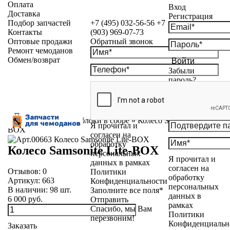
Оплата
Вход
Доставка
Регистрация
Подбор запчастей
+7 (495) 032-56-56
+7
Контакты
(903) 969-07-73
Оптовые продажи
Обратный звонок
Ремонт чемоданов
Обмен/возврат
Войти
Забыли
пароль?
Каталог
»
Колесные блоки в сборе
»
Колесо Samsonite Lite-
Я прочитал и
BOX
согласен на
обработку
Колесо Samsonite Lite-BOX
персональных
Я прочитал и
данных в рамках
согласен на
Отзывов:
0
Политики
обработку
Артикул:
663
Конфиденциальности
персональных
В наличии:
98
шт.
Заполните все поля*
данных в
6 000 руб.
Отправить
рамках
Спасибо, мы Вам
Политики
перезвоним!
Конфиденциальн
Заказать