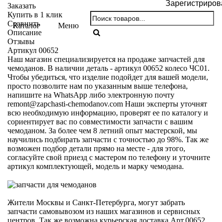
Зарегистриров
Заказать
Купить в 1 клик
Сравнить
Каталог
Меню
Описание
Отзывы
Артикул 00652
Наш магазин специализируется на продаже запчастей для
чемоданов. В наличии деталь - артикул 00652 колесо ЧС01.
Чтобы убедиться, что изделие подойдет для вашей модели,
просто позволите нам по указанным выше телефона,
напишите на WhatsApp либо электронную почту
remont@zapchasti-chemodanov.com
Наши эксперты уточнят
всю необходимую информацию, проверят ее по каталогу и
сориентирует вас по совместимости запчасти с вашим
чемоданом. За более чем 8 летний опыт мастерской, мы
научились подбирать запчасти с точностью до 98%. Так же
возможен подбор детали прямо на месте - для этого,
согласуйте свой приезд с мастером по телефону и уточните
артикул комплектующей, модель и марку чемодана.
Жители Москвы и Санкт-Петербурга, могут забрать
запчасти самовывозом из наших магазинов и сервисных
центров. Так же возможна курьерская доставка Арт.00652