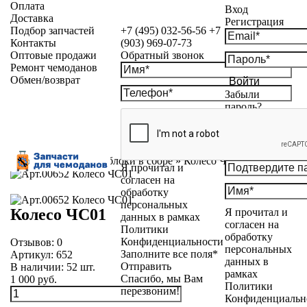
Оплата
Вход
Доставка
Регистрация
Подбор запчастей
+7 (495) 032-56-56
+7
Контакты
(903) 969-07-73
Оптовые продажи
Обратный звонок
Ремонт чемоданов
Обмен/возврат
Войти
Забыли
пароль?
Каталог
»
Колесные блоки в сборе
»
Колесо ЧС01
Я прочитал и
согласен на
обработку
персональных
Колесо ЧС01
Я прочитал и
данных в рамках
согласен на
Политики
обработку
Конфиденциальности
Отзывов:
0
персональных
Заполните все поля*
Артикул:
652
данных в
Отправить
В наличии:
52
шт.
рамках
Спасибо, мы Вам
1 000 руб.
Политики
перезвоним!
Конфиденциальн