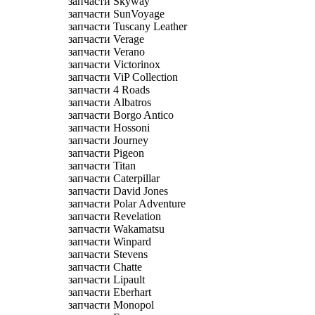
запчасти Skyway
запчасти SunVoyage
запчасти Tuscany Leather
запчасти Verage
запчасти Verano
запчасти Victorinox
запчасти ViP Collection
запчасти 4 Roads
запчасти Albatros
запчасти Borgo Antico
запчасти Hossoni
запчасти Journey
запчасти Pigeon
запчасти Titan
запчасти Caterpillar
запчасти David Jones
запчасти Polar Adventure
запчасти Revelation
запчасти Wakamatsu
запчасти Winpard
запчасти Stevens
запчасти Chatte
запчасти Lipault
запчасти Eberhart
запчасти Monopol