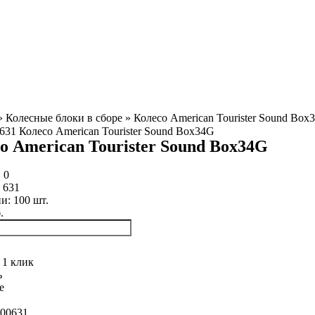
»
Колесные блоки в сборе
»
Колесо American Tourister Sound Box
о American Tourister Sound Box34G
:
0
:
631
ии:
100
шт.
.
 1 клик
ь
е
00631.