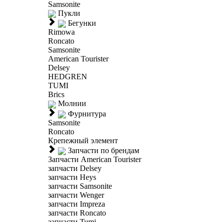
Samsonite
Пукли
Бегунки
Rimowa
Roncato
Samsonite
American Tourister
Delsey
HEDGREN
TUMI
Brics
Молнии
Фурнитура
Samsonite
Roncato
Крепежный элемент
Запчасти по брендам
Запчасти American Tourister
запчасти Delsey
запчасти Heys
запчасти Samsonite
запчасти Wenger
запчасти Impreza
запчасти Roncato
запчасти Tumi