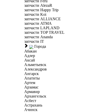
запчасти Feru
запчасти AlezaR
запчасти Happy Trip
запчасти Koi
запчасти ALLIANCE
запчасти ATMA
запчасти LAPLAND
запчасти TOP TRAVEL
запчасти Ananda
запчасти IT
Города
Абакан
Адлер
Аксай
Альметьевск
Александров
Ангарск
Апатиты
Артем
Арзамас
Армавир
Архангельск
Асбест
Астрахань
Ачинск