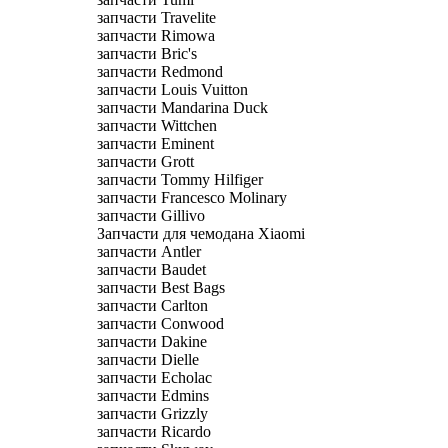
запчасти Travelite
запчасти Rimowa
запчасти Bric's
запчасти Redmond
запчасти Louis Vuitton
запчасти Mandarina Duck
запчасти Wittchen
запчасти Eminent
запчасти Grott
запчасти Tommy Hilfiger
запчасти Francesco Molinary
запчасти Gillivo
Запчасти для чемодана Xiaomi
запчасти Antler
запчасти Baudet
запчасти Best Bags
запчасти Carlton
запчасти Conwood
запчасти Dakine
запчасти Dielle
запчасти Echolac
запчасти Edmins
запчасти Grizzly
запчасти Ricardo