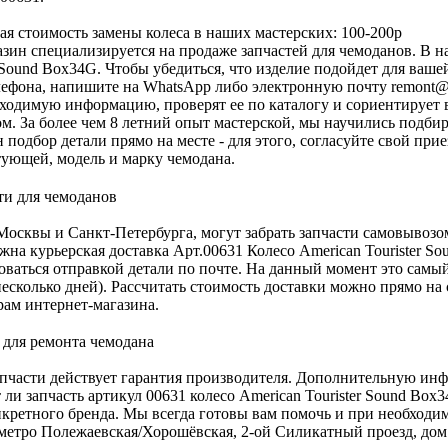
я стоимость замены колеса в наших мастерских: 100-200р
зин специализируется на продаже запчастей для чемоданов. В на
r Sound Box34G. Чтобы убедиться, что изделие подойдет для ваш
ефона, напишите на WhatsApp либо электронную почту
remont@
ходимую информацию, проверят ее по каталогу и сориентирует 
м. За более чем 8 летний опыт мастерской, мы научились подбир
 подбор детали прямо на месте - для этого, согласуйте свой при
ующей, модель и марку чемодана.
осквы и Санкт-Петербурга, могут забрать запчасти самовывозо
жна курьерская доставка Арт.00631 Колесо American Tourister S
оваться отправкой детали по почте. На данный момент это самы
есколько дней). Рассчитать стоимость доставки можно прямо на 
ам интернет-магазина.
апчасти действует гарантия производителя. Дополнительную инф
 ли запчасть артикул 00631 колесо American Tourister Sound Bo
нкретного бренда. Мы всегда готовы вам помочь и при необходим
метро Полежаевская/Хорошёвская, 2-ой Силикатный проезд, дом 