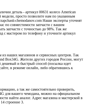
личии деталь - артикул 00631 колесо American
ей модели, просто позволите нам по указанным
zapchasti-chemodanov.com
Наши эксперты уточнят
вас по совместимости запчасти с вашим
ать запчасти с точностью до 98%. Так же
езд с мастером по телефону и уточните артикул
м из наших магазинов и сервисных центров. Так
ound Box34G. Жители других городов России, могут
й дешевый и быстрый способ (посылка идет
сайте, в режиме онлайн, либо обратившись к
ормацию, а так же самостоятельно проверить,
x34G для вашего чемодана, можно на официальном
ости найти аналог. Адрес магазина и мастерской в
14 строение 3.