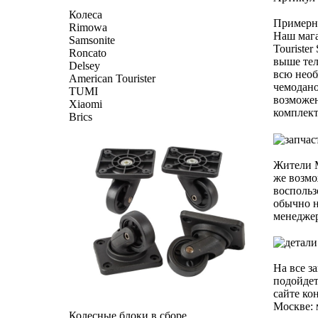
Колеса
Примерна
Rimowa
Наш мага
Samsonite
Touriste
Roncato
выше тел
Delsey
всю необ
American Tourister
чемодано
TUMI
возможен
Xiaomi
комплект
Brics
Жители М
же возмо
воспольз
обычно н
менеджер
На все з
подойдет
сайте ко
Москве: 
Колесные блоки в сборе