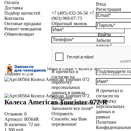
Оплата
Вход
Доставка
Регистрация
Подбор запчастей
+7 (495) 032-56-56
+7
Контакты
(903) 969-07-73
Оптовые продажи
Обратный звонок
Ремонт чемоданов
Обмен/возврат
Войти
Забыли
пароль?
Каталог
»
Колесные блоки в сборе
»
Колеса American
Я прочитал и
Tourister 072-R
согласен на
обработку
персональных
Я прочитал и
данных в рамках
согласен на
Политики
Колеса American Tourister 072-R
обработку
Конфиденциальности
персональных
Заполните все поля*
данных в
Отправить
Отзывов:
0
рамках
Спасибо, мы Вам
Артикул:
00564R
Политики
перезвоним!
В наличии:
72
шт.
Конфиденциальн
1 300 руб.