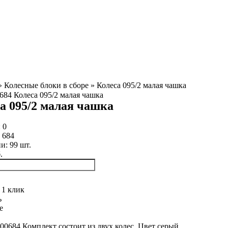
»
Колесные блоки в сборе
»
Колеса 095/2 малая чашка
а 095/2 малая чашка
:
0
:
684
ии:
99
шт.
.
 1 клик
ь
е
00684,Комплект состоит из двух колес. Цвет серый.