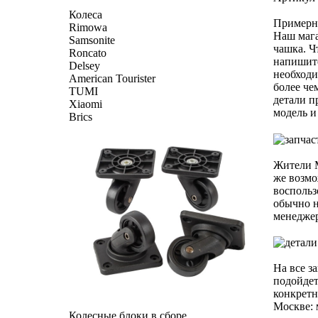
Колеса
Примерна
Rimowa
Наш мага
Samsonite
чашка. Ч
Roncato
напишите
Delsey
необходи
American Tourister
более че
TUMI
детали п
Xiaomi
модель и
Brics
Жители М
же возмо
воспольз
обычно н
менеджер
На все з
подойдет
конкретн
Москве: 
Колесные блоки в сборе