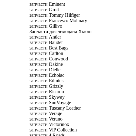
запчасти Eminent
запчасти Grott
запчасти Tommy Hilfiger
запчасти Francesco Molinary
запчасти Gillivo
Запчасти для чемодана Xiaomi
запчасти Antler
запчасти Baudet
запчасти Best Bags
запчасти Carlton
запчасти Conwood
запчасти Dakine
запчасти Dielle
запчасти Echolac
запчасти Edmins
запчасти Grizzly
запчасти Ricardo
запчасти Skyway
запчасти SunVoyage
запчасти Tuscany Leather
запчасти Verage
запчасти Verano
запчасти Victorinox
запчасти ViP Collection
запчасти 4 Roads