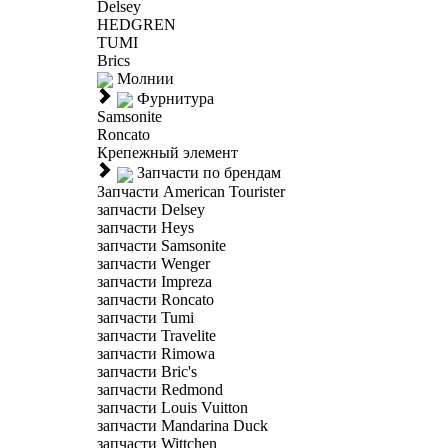
Delsey
HEDGREN
TUMI
Brics
Молнии
Фурнитура
Samsonite
Roncato
Крепежный элемент
Запчасти по брендам
Запчасти American Tourister
запчасти Delsey
запчасти Heys
запчасти Samsonite
запчасти Wenger
запчасти Impreza
запчасти Roncato
запчасти Tumi
запчасти Travelite
запчасти Rimowa
запчасти Bric's
запчасти Redmond
запчасти Louis Vuitton
запчасти Mandarina Duck
запчасти Wittchen