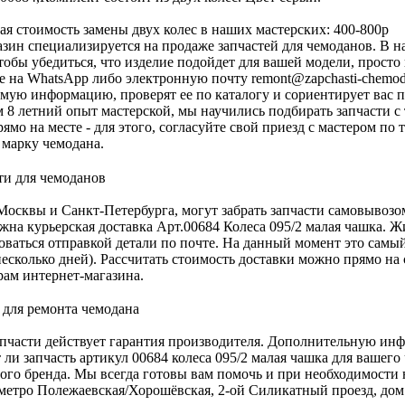
я стоимость замены двух колес в наших мастерских: 400-800р
зин специализируется на продаже запчастей для чемоданов. В нал
тобы убедиться, что изделие подойдет для вашей модели, прост
 на WhatsApp либо электронную почту
remont@zapchasti-chemo
мую информацию, проверят ее по каталогу и сориентирует вас п
м 8 летний опыт мастерской, мы научились подбирать запчасти с
рямо на месте - для этого, согласуйте свой приезд с мастером п
 марку чемодана.
осквы и Санкт-Петербурга, могут забрать запчасти самовывозо
жна курьерская доставка Арт.00684 Колеса 095/2 малая чашка. Ж
оваться отправкой детали по почте. На данный момент это самы
есколько дней). Рассчитать стоимость доставки можно прямо на 
ам интернет-магазина.
апчасти действует гарантия производителя. Дополнительную инф
 ли запчасть артикул 00684 колеса 095/2 малая чашка для вашег
ого бренда. Мы всегда готовы вам помочь и при необходимости н
метро Полежаевская/Хорошёвская, 2-ой Силикатный проезд, дом 