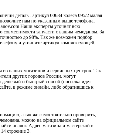
ичии деталь - артикул 00684 колеса 095/2 малая
о позволите нам по указанным выше телефона,
danov.com
Наши эксперты уточнят всю
о совместимости запчасти с вашим чемоданом. За
 точностью до 98%. Так же возможен подбор
о телефону и уточните артикул комплектующей,
м из наших магазинов и сервисных центров. Так
ители других городов России, могут
й дешевый и быстрый способ (посылка идет
сайте, в режиме онлайн, либо обратившись к
ормацию, а так же самостоятельно проверить,
о чемодана, можно на официальном сайте
айти аналог. Адрес магазина и мастерской в
14 строение 3.