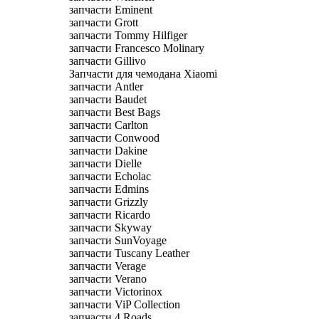
запчасти Eminent
запчасти Grott
запчасти Tommy Hilfiger
запчасти Francesco Molinary
запчасти Gillivo
Запчасти для чемодана Xiaomi
запчасти Antler
запчасти Baudet
запчасти Best Bags
запчасти Carlton
запчасти Conwood
запчасти Dakine
запчасти Dielle
запчасти Echolac
запчасти Edmins
запчасти Grizzly
запчасти Ricardo
запчасти Skyway
запчасти SunVoyage
запчасти Tuscany Leather
запчасти Verage
запчасти Verano
запчасти Victorinox
запчасти ViP Collection
запчасти 4 Roads