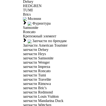
Delsey
HEDGREN
TUMI
Brics
Молнии
Фурнитура
Samsonite
Roncato
Крепежный элемент
Запчасти по брендам
Запчасти American Tourister
запчасти Delsey
запчасти Heys
запчасти Samsonite
запчасти Wenger
запчасти Impreza
запчасти Roncato
запчасти Tumi
запчасти Travelite
запчасти Rimowa
запчасти Bric's
запчасти Redmond
запчасти Louis Vuitton
запчасти Mandarina Duck
запчасти Wittchen