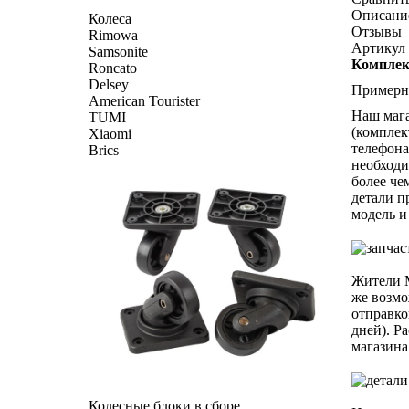
Описани
Колеса
Отзывы
Rimowa
Артикул 
Samsonite
Комплект
Roncato
Delsey
Примерна
American Tourister
Наш мага
TUMI
(комплек
Xiaomi
телефона
Brics
необходи
более че
детали п
модель и
Жители М
же возмо
отправко
дней). Р
магазина
Колесные блоки в сборе