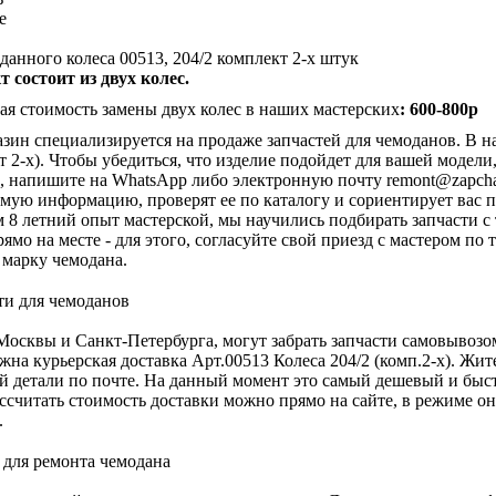
е
данного колеса 00513, 204/2 комплект 2-х штук
 состоит из двух колес.
я стоимость замены двух колес в наших мастерских
: 600-800р
зин специализируется на продаже запчастей для чемоданов. В на
т 2-х). Чтобы убедиться, что изделие подойдет для вашей модел
, напишите на WhatsApp либо электронную почту
remont@zapcha
мую информацию, проверят ее по каталогу и сориентирует вас п
м 8 летний опыт мастерской, мы научились подбирать запчасти с
рямо на месте - для этого, согласуйте свой приезд с мастером п
 марку чемодана.
осквы и Санкт-Петербурга, могут забрать запчасти самовывозо
жна курьерская доставка Арт.00513 Колеса 204/2 (комп.2-х). Жит
й детали по почте. На данный момент это самый дешевый и быс
ассчитать стоимость доставки можно прямо на сайте, в режиме о
.