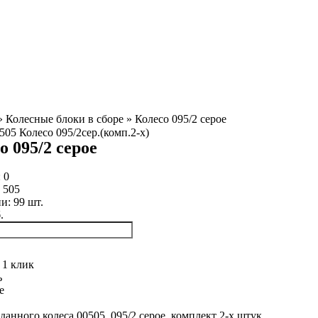
»
Колесные блоки в сборе
»
Колесо 095/2 серое
о 095/2 серое
:
0
:
505
ии:
99
шт.
.
 1 клик
ь
е
данного колеса 00505, 095/2 серое, комплект 2-х штук