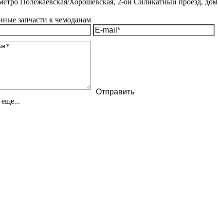
метро Полежаевская/Хорошёвская, 2-ой Силикатный проезд, дом 
еще...