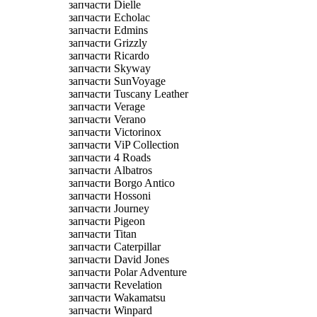
запчасти Dielle
запчасти Echolac
запчасти Edmins
запчасти Grizzly
запчасти Ricardo
запчасти Skyway
запчасти SunVoyage
запчасти Tuscany Leather
запчасти Verage
запчасти Verano
запчасти Victorinox
запчасти ViP Collection
запчасти 4 Roads
запчасти Albatros
запчасти Borgo Antico
запчасти Hossoni
запчасти Journey
запчасти Pigeon
запчасти Titan
запчасти Caterpillar
запчасти David Jones
запчасти Polar Adventure
запчасти Revelation
запчасти Wakamatsu
запчасти Winpard