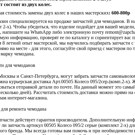
 состоит из двух колес.
я стоимость замены двух колес в наших мастерских
: 600-800р
зин специализируется на продаже запчастей для чемоданов. В на
т 2-х). Чтобы убедиться, что изделие подойдет для вашей модел
, напишите на WhatsApp либо электронную почту
remont@zapcha
мую информацию, проверят ее по каталогу и сориентирует вас п
м 8 летний опыт мастерской, мы научились подбирать запчасти с
рямо на месте - для этого, согласуйте свой приезд с мастером п
 марку чемодана.
осквы и Санкт-Петербурга, могут забрать запчасти самовывозо
жна курьерская доставка Арт.00505 Колесо 095/2сер.(комп.2-х). 
оваться отправкой детали по почте. На данный момент это самы
есколько дней). Рассчитать стоимость доставки можно прямо на 
ам интернет-магазина.
апчасти действует гарантия производителя. Дополнительную инф
 ли запчасть артикул 00505 Колесо 095/2 серые (комплект 2-х) 
ого бренда. Мы всегда готовы вам помочь и при необходимости н