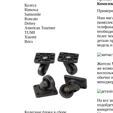
Комплект
Колеса
Rimowa
Примерна
Samsonite
Наш мага
Roncato
(комплек
Delsey
телефона
American Tourister
необходи
TUMI
более че
Xiaomi
детали п
Brics
модель и
Жители М
же возмо
воспольз
обычно н
менеджер
На все з
подойдет
конкретн
Колесные блоки в сборе