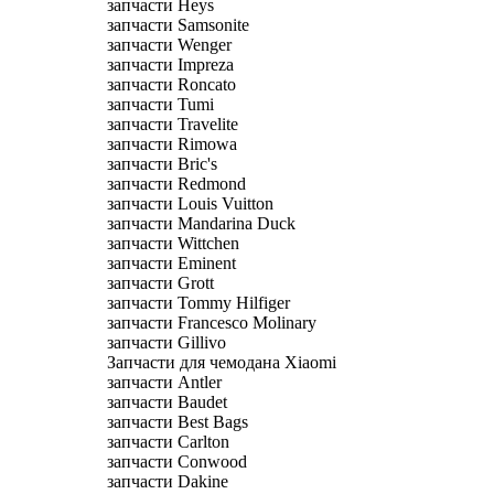
запчасти Heys
запчасти Samsonite
запчасти Wenger
запчасти Impreza
запчасти Roncato
запчасти Tumi
запчасти Travelite
запчасти Rimowa
запчасти Bric's
запчасти Redmond
запчасти Louis Vuitton
запчасти Mandarina Duck
запчасти Wittchen
запчасти Eminent
запчасти Grott
запчасти Tommy Hilfiger
запчасти Francesco Molinary
запчасти Gillivo
Запчасти для чемодана Xiaomi
запчасти Antler
запчасти Baudet
запчасти Best Bags
запчасти Carlton
запчасти Conwood
запчасти Dakine