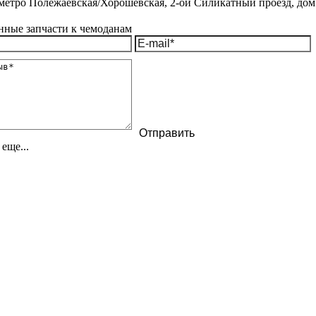
метро Полежаевская/Хорошёвская, 2-ой Силикатный проезд, дом 
еще...