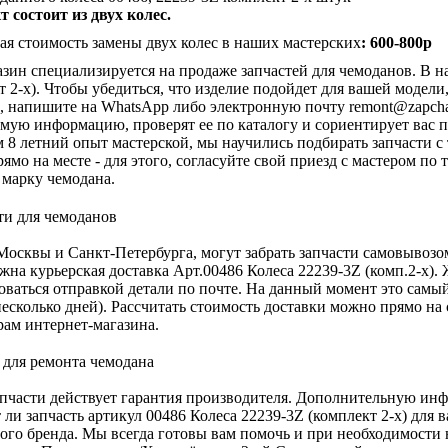
 состоит из двух колес.
я стоимость замены двух колес в наших мастерских
: 600-800р
зин специализируется на продаже запчастей для чемоданов. В на
т 2-х). Чтобы убедиться, что изделие подойдет для вашей модел
, напишите на WhatsApp либо электронную почту
remont@zapcha
мую информацию, проверят ее по каталогу и сориентирует вас п
м 8 летний опыт мастерской, мы научились подбирать запчасти с
рямо на месте - для этого, согласуйте свой приезд с мастером п
 марку чемодана.
осквы и Санкт-Петербурга, могут забрать запчасти самовывозо
жна курьерская доставка Арт.00486 Колеса 22239-3Z (комп.2-х).
оваться отправкой детали по почте. На данный момент это самы
есколько дней). Рассчитать стоимость доставки можно прямо на 
ам интернет-магазина.
апчасти действует гарантия производителя. Дополнительную инф
 ли запчасть артикул 00486 Колеса 22239-3Z (комплект 2-х) для
ого бренда. Мы всегда готовы вам помочь и при необходимости н