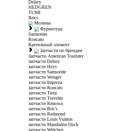
Delsey
HEDGREN
TUMI
Brics
Молнии
Фурнитура
Samsonite
Roncato
Крепежный элемент
Запчасти по брендам
Запчасти American Tourister
запчасти Delsey
запчасти Heys
запчасти Samsonite
запчасти Wenger
запчасти Impreza
запчасти Roncato
запчасти Tumi
запчасти Travelite
запчасти Rimowa
запчасти Bric's
запчасти Redmond
запчасти Louis Vuitton
запчасти Mandarina Duck
запчасти Wittchen