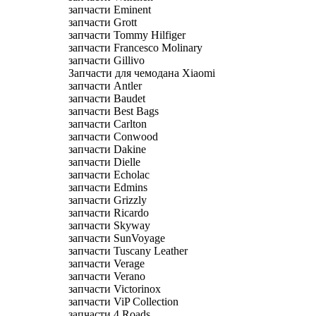
запчасти Eminent
запчасти Grott
запчасти Tommy Hilfiger
запчасти Francesco Molinary
запчасти Gillivo
Запчасти для чемодана Xiaomi
запчасти Antler
запчасти Baudet
запчасти Best Bags
запчасти Carlton
запчасти Conwood
запчасти Dakine
запчасти Dielle
запчасти Echolac
запчасти Edmins
запчасти Grizzly
запчасти Ricardo
запчасти Skyway
запчасти SunVoyage
запчасти Tuscany Leather
запчасти Verage
запчасти Verano
запчасти Victorinox
запчасти ViP Collection
запчасти 4 Roads