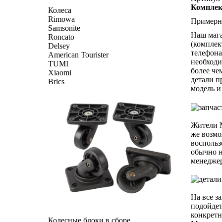
Комплект
Колеса
Rimowa
Примерна
Samsonite
Наш мага
Roncato
(комплек
Delsey
телефона
American Tourister
необходи
TUMI
более че
Xiaomi
детали п
Brics
модель и
Жители М
же возмо
воспольз
обычно н
менеджер
На все з
подойдет
конкретн
Колесные блоки в сборе