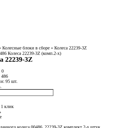
»
Колесные блоки в сборе
»
Колеса 22239-3Z
а 22239-3Z
:
0
:
486
ии:
95
шт.
.
 1 клик
ь
е
данного колеса 00486, 22239-3Z комплект 2-х штук