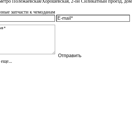
метро Полежаевская/Хорошёвская, 2-ой Силикатный проезд, дом 
еще...