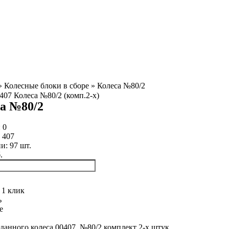
»
Колесные блоки в сборе
»
Колеса №80/2
а №80/2
:
0
:
407
ии:
97
шт.
.
 1 клик
ь
е
данного колеса 00407, №80/2 комплект 2-х штук