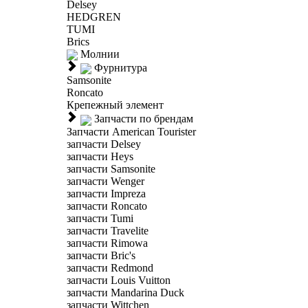
Delsey
HEDGREN
TUMI
Brics
Молнии
Фурнитура
Samsonite
Roncato
Крепежный элемент
Запчасти по брендам
Запчасти American Tourister
запчасти Delsey
запчасти Heys
запчасти Samsonite
запчасти Wenger
запчасти Impreza
запчасти Roncato
запчасти Tumi
запчасти Travelite
запчасти Rimowa
запчасти Bric's
запчасти Redmond
запчасти Louis Vuitton
запчасти Mandarina Duck
запчасти Wittchen