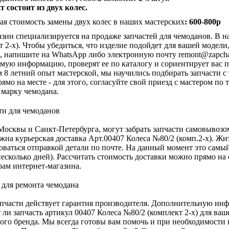
 состоит из двух колес.
я стоимость замены двух колес в наших мастерских
: 600-800р
зин специализируется на продаже запчастей для чемоданов. В на
т 2-х). Чтобы убедиться, что изделие подойдет для вашей модел
, напишите на WhatsApp либо электронную почту
remont@zapcha
мую информацию, проверят ее по каталогу и сориентирует вас п
м 8 летний опыт мастерской, мы научились подбирать запчасти с
рямо на месте - для этого, согласуйте свой приезд с мастером п
 марку чемодана.
осквы и Санкт-Петербурга, могут забрать запчасти самовывозо
жна курьерская доставка Арт.00407 Колеса №80/2 (комп.2-х). Жи
оваться отправкой детали по почте. На данный момент это самы
есколько дней). Рассчитать стоимость доставки можно прямо на 
ам интернет-магазина.
апчасти действует гарантия производителя. Дополнительную инф
 ли запчасть артикул 00407 Колеса №80/2 (комплект 2-х) для ва
ого бренда. Мы всегда готовы вам помочь и при необходимости н