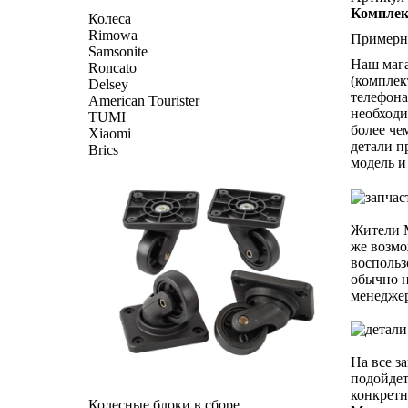
Комплект
Колеса
Rimowa
Примерна
Samsonite
Наш мага
Roncato
(комплек
Delsey
телефона
American Tourister
необходи
TUMI
более че
Xiaomi
детали п
Brics
модель и
Жители М
же возмо
воспольз
обычно н
менеджер
На все з
подойдет
конкретн
Колесные блоки в сборе