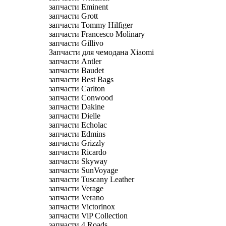
запчасти Eminent
запчасти Grott
запчасти Tommy Hilfiger
запчасти Francesco Molinary
запчасти Gillivo
Запчасти для чемодана Xiaomi
запчасти Antler
запчасти Baudet
запчасти Best Bags
запчасти Carlton
запчасти Conwood
запчасти Dakine
запчасти Dielle
запчасти Echolac
запчасти Edmins
запчасти Grizzly
запчасти Ricardo
запчасти Skyway
запчасти SunVoyage
запчасти Tuscany Leather
запчасти Verage
запчасти Verano
запчасти Victorinox
запчасти ViP Collection
запчасти 4 Roads