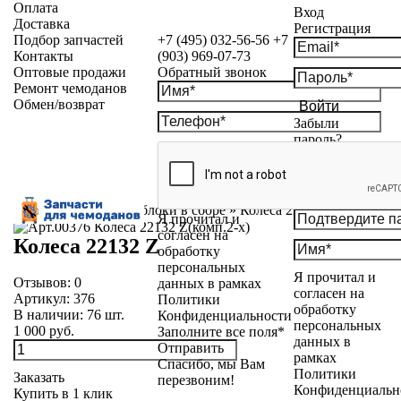
Оплата
Вход
Доставка
Регистрация
Подбор запчастей
+7 (495) 032-56-56
+7
Контакты
(903) 969-07-73
Оптовые продажи
Обратный звонок
Ремонт чемоданов
Обмен/возврат
Войти
Забыли
пароль?
Каталог
»
Колесные блоки в сборе
»
Колеса 22132 Z
Я прочитал и
согласен на
Колеса 22132 Z
обработку
персональных
Я прочитал и
Отзывов:
0
данных в рамках
согласен на
Артикул:
376
Политики
обработку
В наличии:
76
шт.
Конфиденциальности
персональных
1 000 руб.
Заполните все поля*
данных в
Отправить
рамках
Спасибо, мы Вам
Политики
Заказать
перезвоним!
Конфиденциальн
Купить в 1 клик