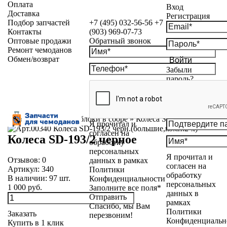
Оплата
Вход
Доставка
Регистрация
Подбор запчастей
+7 (495) 032-56-56
+7
Контакты
(903) 969-07-73
Оптовые продажи
Обратный звонок
Ремонт чемоданов
Обмен/возврат
Войти
Забыли
пароль?
Каталог
»
Колесные блоки в сборе
»
Колеса SD-193/2 черное
Я прочитал и
согласен на
Колеса SD-193/2 черное
обработку
персональных
Я прочитал и
Отзывов:
0
данных в рамках
согласен на
Артикул:
340
Политики
обработку
В наличии:
97
шт.
Конфиденциальности
персональных
1 000 руб.
Заполните все поля*
данных в
Отправить
рамках
Спасибо, мы Вам
Политики
Заказать
перезвоним!
Конфиденциальн
Купить в 1 клик