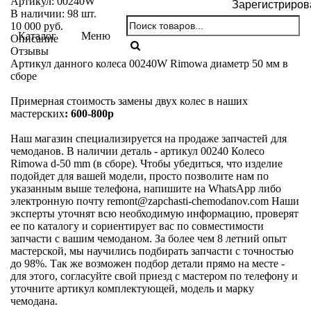
Артикул:
00240W
Зарегистриров
В наличии:
98
шт.
10 000 руб.
Каталог
Меню
Описание
Отзывы
Артикул данного колеса 00240W Rimowa диаметр 50 мм в
сборе
Примерная стоимость замены двух колес в наших
мастерских
: 600-800р
Наш магазин специализируется на продаже запчастей для
чемоданов. В наличии деталь - артикул 00240 Колесо
Rimowa d-50 mm (в сборе). Чтобы убедиться, что изделие
подойдет для вашей модели, просто позволите нам по
указанным выше телефона, напишите на WhatsApp либо
электронную почту
remont@zapchasti-chemodanov.com
Наши
эксперты уточнят всю необходимую информацию, проверят
ее по каталогу и сориентирует вас по совместимости
запчасти с вашим чемоданом. За более чем 8 летний опыт
мастерской, мы научились подбирать запчасти с точностью
до 98%. Так же возможен подбор детали прямо на месте -
для этого, согласуйте свой приезд с мастером по телефону и
уточните артикул комплектующей, модель и марку
чемодана.