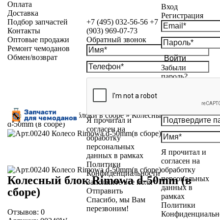
Оплата
Вход
Доставка
Регистрация
Подбор запчастей
+7 (495) 032-56-56
+7
Контакты
(903) 969-07-73
Оптовые продажи
Обратный звонок
Ремонт чемоданов
Обмен/возврат
Войти
Забыли
пароль?
Каталог
»
Колесные блоки в сборе
»
Колесный блок Rimowa
Я прочитал и
d-50mm (в сборе)
согласен на
обработку
персональных
Я прочитал и
данных в рамках
согласен на
Политики
обработку
Конфиденциальности
Колесный блок Rimowa d-50mm (в
персональных
Заполните все поля*
данных в
сборе)
Отправить
рамках
Спасибо, мы Вам
Политики
перезвоним!
Отзывов:
0
Конфиденциальн