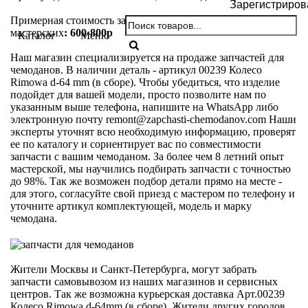
Зарегистриров
Примерная стоимость замены двух колес в наших
мастерских
: 600-800р
Каталог
Меню
Наш магазин специализируется на продаже запчастей для
чемоданов. В наличии деталь - артикул 00239 Колесо
Rimowa d-64 mm (в сборе). Чтобы убедиться, что изделие
подойдет для вашей модели, просто позволите нам по
указанным выше телефона, напишите на WhatsApp либо
электронную почту
remont@zapchasti-chemodanov.com
Наши
эксперты уточнят всю необходимую информацию, проверят
ее по каталогу и сориентирует вас по совместимости
запчасти с вашим чемоданом. За более чем 8 летний опыт
мастерской, мы научились подбирать запчасти с точностью
до 98%. Так же возможен подбор детали прямо на месте -
для этого, согласуйте свой приезд с мастером по телефону и
уточните артикул комплектующей, модель и марку
чемодана.
Жители Москвы и Санкт-Петербурга, могут забрать
запчасти самовывозом из наших магазинов и сервисных
центров. Так же возможна курьерская доставка Арт.00239
Колесо Rimowa d-64mm (в сборе). Жители других городов