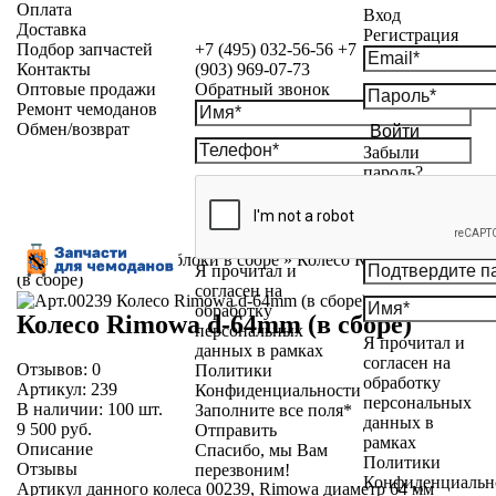
Оплата
Вход
Доставка
Регистрация
Подбор запчастей
+7 (495) 032-56-56
+7
Контакты
(903) 969-07-73
Оптовые продажи
Обратный звонок
Ремонт чемоданов
Обмен/возврат
Войти
Забыли
пароль?
Каталог
»
Колесные блоки в сборе
»
Колесо Rimowa d-64mm
Я прочитал и
(в сборе)
согласен на
обработку
Колесо Rimowa d-64mm (в сборе)
персональных
Я прочитал и
данных в рамках
согласен на
Отзывов:
0
Политики
обработку
Артикул:
239
Конфиденциальности
персональных
В наличии:
100
шт.
Заполните все поля*
данных в
9 500 руб.
Отправить
рамках
Описание
Спасибо, мы Вам
Политики
Отзывы
перезвоним!
Конфиденциальн
Артикул данного колеса 00239, Rimowa диаметр 64 мм