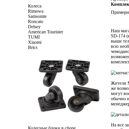
Комплект
Колеса
Rimowa
Примерна
Samsonite
Roncato
Delsey
Наш мага
American Tourister
SD-174 (
TUMI
выше тел
Xiaomi
всю необ
Brics
чемодано
возможен
комплект
Жители М
же возмо
могут во
обычно н
менеджер
На все з
Колесные блоки в сборе