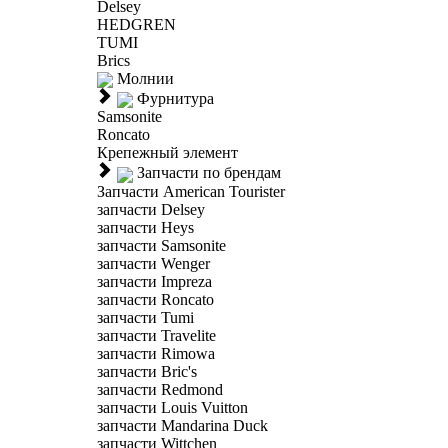
Delsey
HEDGREN
TUMI
Brics
Молнии
Фурнитура
Samsonite
Roncato
Крепежный элемент
Запчасти по брендам
Запчасти American Tourister
запчасти Delsey
запчасти Heys
запчасти Samsonite
запчасти Wenger
запчасти Impreza
запчасти Roncato
запчасти Tumi
запчасти Travelite
запчасти Rimowa
запчасти Bric's
запчасти Redmond
запчасти Louis Vuitton
запчасти Mandarina Duck
запчасти Wittchen