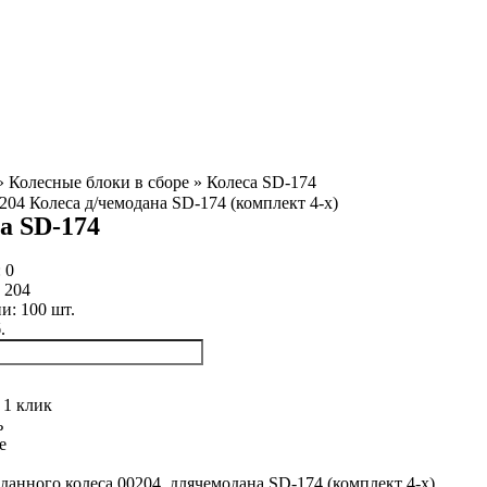
»
Колесные блоки в сборе
»
Колеса SD-174
а SD-174
:
0
:
204
ии:
100
шт.
.
 1 клик
ь
е
данного колеса 00204, длячемодана SD-174 (комплект 4-х)