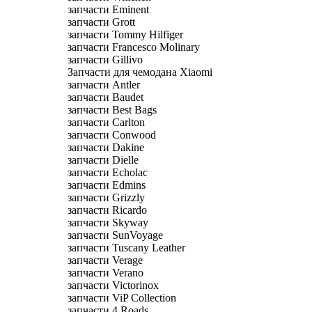
запчасти Eminent
запчасти Grott
запчасти Tommy Hilfiger
запчасти Francesco Molinary
запчасти Gillivo
Запчасти для чемодана Xiaomi
запчасти Antler
запчасти Baudet
запчасти Best Bags
запчасти Carlton
запчасти Conwood
запчасти Dakine
запчасти Dielle
запчасти Echolac
запчасти Edmins
запчасти Grizzly
запчасти Ricardo
запчасти Skyway
запчасти SunVoyage
запчасти Tuscany Leather
запчасти Verage
запчасти Verano
запчасти Victorinox
запчасти ViP Collection
запчасти 4 Roads