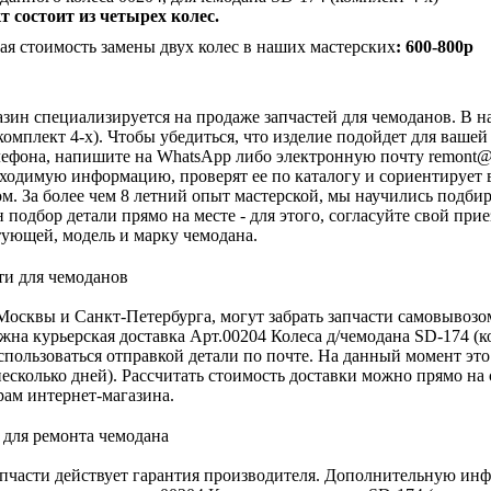
 состоит из четырех колес.
я стоимость замены двух колес в наших мастерских
: 600-800р
зин специализируется на продаже запчастей для чемоданов. В на
комплект 4-х). Чтобы убедиться, что изделие подойдет для ваше
ефона, напишите на WhatsApp либо электронную почту
remont@
ходимую информацию, проверят ее по каталогу и сориентирует 
м. За более чем 8 летний опыт мастерской, мы научились подбир
 подбор детали прямо на месте - для этого, согласуйте свой при
ующей, модель и марку чемодана.
осквы и Санкт-Петербурга, могут забрать запчасти самовывозо
жна курьерская доставка Арт.00204 Колеса д/чемодана SD-174 (к
спользоваться отправкой детали по почте. На данный момент эт
есколько дней). Рассчитать стоимость доставки можно прямо на 
ам интернет-магазина.
апчасти действует гарантия производителя. Дополнительную инф