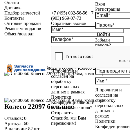
Оплата
Вход
Доставка
Регистрация
Подбор запчастей
+7 (495) 032-56-56
+7
Контакты
(903) 969-07-73
Оптовые продажи
Обратный звонок
Ремонт чемоданов
Обмен/возврат
Войти
Забыли
пароль?
Каталог
»
Колесные блоки в сборе
»
Колесо 22097 большое
Я прочитал и
согласен на
обработку
персональных
Я прочитал и
данных в рамках
согласен на
Политики
обработку
Конфиденциальности
Колесо 22097 большое
персональных
Заполните все поля*
данных в
Отправить
рамках
Спасибо, мы Вам
Отзывов:
0
Политики
перезвоним!
Артикул:
60
Конфиденциальн
В наличии:
82
шт.