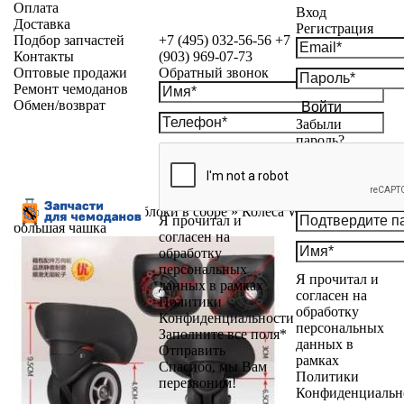
Оплата
Вход
Доставка
Регистрация
Подбор запчастей
+7 (495) 032-56-56
+7
Контакты
(903) 969-07-73
Оптовые продажи
Обратный звонок
Ремонт чемоданов
Обмен/возврат
Войти
Забыли
пароль?
Каталог
»
Колесные блоки в сборе
»
Колеса W-095/2
Я прочитал и
большая чашка
согласен на
обработку
персональных
Я прочитал и
данных в рамках
согласен на
Политики
обработку
Конфиденциальности
персональных
Заполните все поля*
данных в
Отправить
рамках
Спасибо, мы Вам
Политики
перезвоним!
Конфиденциальн