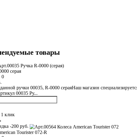
мендуемые товары
0000 серая
:
0
.
данной ручки 00035, R-0000 сераяНаш магазин специализируется
артикул 00035 Ру...
 1 клик
ь
дка -200 руб.
erican Tourister 072-R