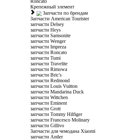
Roncato
Крепежный элемент
Запчасти по брендам
Запчасти American Tourister
запчасти Delsey
запчасти Heys
запчасти Samsonite
запчасти Wenger
запчасти Impreza
запчасти Roncato
запчасти Tumi
запчасти Travelite
запчасти Rimowa
запчасти Bric's
запчасти Redmond
запчасти Louis Vuitton
запчасти Mandarina Duck
запчасти Wittchen
запчасти Eminent
запчасти Grott
запчасти Tommy Hilfiger
запчасти Francesco Molinary
запчасти Gillivo
Запчасти для чемодана Xiaomi
запчасти Antler