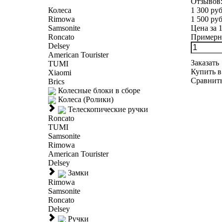
Отзывов
Колеса
1 300 руб
Rimowa
1 500 руб
Samsonite
Цена за 
Roncato
Примерна
Delsey
American Tourister
Заказать
TUMI
Купить в
Xiaomi
Сравнит
Brics
Колесные блоки в сборе
Колеса (Ролики)
Телескопические ручки
Roncato
TUMI
Samsonite
Rimowa
American Tourister
Delsey
Замки
Rimowa
Samsonite
Roncato
Delsey
Ручки