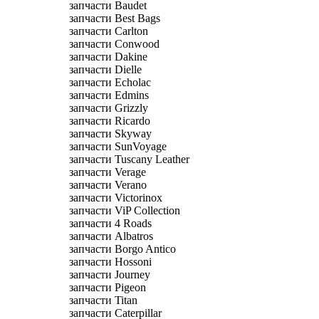
запчасти Baudet
запчасти Best Bags
запчасти Carlton
запчасти Conwood
запчасти Dakine
запчасти Dielle
запчасти Echolac
запчасти Edmins
запчасти Grizzly
запчасти Ricardo
запчасти Skyway
запчасти SunVoyage
запчасти Tuscany Leather
запчасти Verage
запчасти Verano
запчасти Victorinox
запчасти ViP Collection
запчасти 4 Roads
запчасти Albatros
запчасти Borgo Antico
запчасти Hossoni
запчасти Journey
запчасти Pigeon
запчасти Titan
запчасти Caterpillar