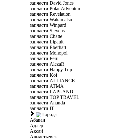
запчасти David Jones
запчасти Polar Adventure
запчасти Revelation
запчасти Wakamatsu
запчасти Winpard
запчасти Stevens
запчасти Chatte
запчасти Lipault
запчасти Eberhart
запчасти Monopol
запчасти Feru
запчасти AlezaR
запчасти Happy Trip
запчасти Koi
запчасти ALLIANCE
запчасти ATMA
запчасти LAPLAND
запчасти TOP TRAVEL
запчасти Ananda
запчасти IT
Города
Абакан
Адлер
Аксай
Альметьевск