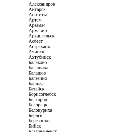
Александров
Ангарск
Апатиты
Артем
Арзамас
Армавир
Архангельск
Асбест
Астрахань
Ачинск
Ахтубинск
Балаково
Балашиха
Балашов
Балезино
Барнаул
Батайск
Борисоглебск
Белгород
Белорецк
Белокуриха
Бердск
Березники
Бийск
Благовещенск