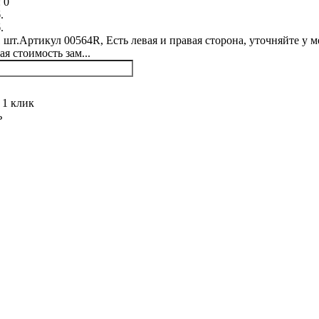
:
0
.
.
1 шт.Артикул 00564R, Есть левая и правая сторона, уточняйте у 
я стоимость зам...
 1 клик
ь