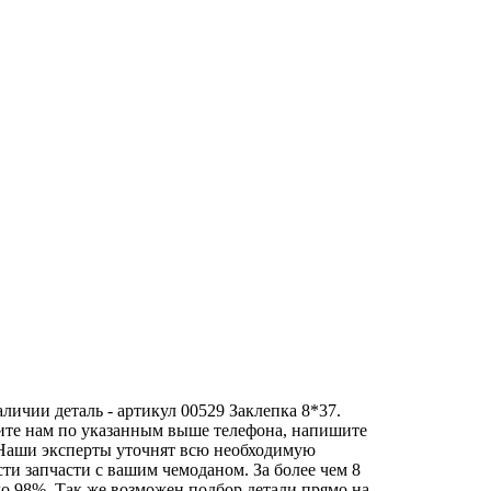
личии деталь - артикул 00529 Заклепка 8*37.
лите нам по указанным выше телефона, напишите
аши эксперты уточнят всю необходимую
ти запчасти с вашим чемоданом. За более чем 8
до 98%. Так же возможен подбор детали прямо на