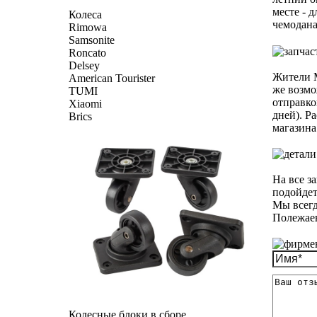
месте - 
Колеса
чемодана
Rimowa
Samsonite
Roncato
Delsey
Жители М
American Tourister
же возмо
TUMI
отправко
Xiaomi
дней). Р
Brics
магазина
На все з
подойдет
Мы всегд
Полежаев
Колесные блоки в сборе