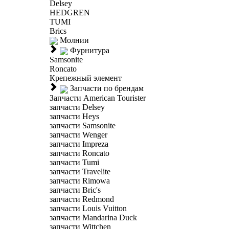
Delsey
HEDGREN
TUMI
Brics
Молнии
Фурнитура
Samsonite
Roncato
Крепежный элемент
Запчасти по брендам
Запчасти American Tourister
запчасти Delsey
запчасти Heys
запчасти Samsonite
запчасти Wenger
запчасти Impreza
запчасти Roncato
запчасти Tumi
запчасти Travelite
запчасти Rimowa
запчасти Bric's
запчасти Redmond
запчасти Louis Vuitton
запчасти Mandarina Duck
запчасти Wittchen