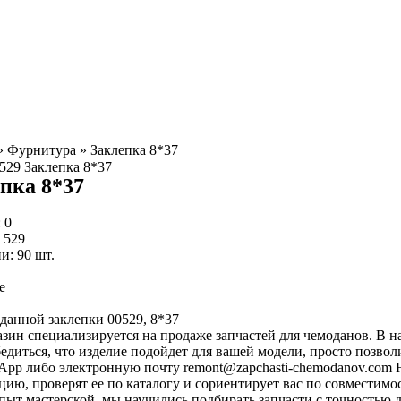
»
Фурнитура
»
Заклепка 8*37
пка 8*37
:
0
:
529
ии:
90
шт.
е
данной заклепки 00529, 8*37
зин специализируется на продаже запчастей для чемоданов. В на
едиться, что изделие подойдет для вашей модели, просто позво
App либо электронную почту
remont@zapchasti-chemodanov.com
Н
ию, проверят ее по каталогу и сориентирует вас по совместимос
пыт мастерской, мы научились подбирать запчасти с точностью 