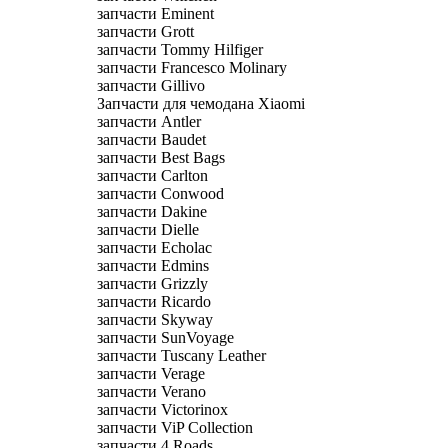
запчасти Eminent
запчасти Grott
запчасти Tommy Hilfiger
запчасти Francesco Molinary
запчасти Gillivo
Запчасти для чемодана Xiaomi
запчасти Antler
запчасти Baudet
запчасти Best Bags
запчасти Carlton
запчасти Conwood
запчасти Dakine
запчасти Dielle
запчасти Echolac
запчасти Edmins
запчасти Grizzly
запчасти Ricardo
запчасти Skyway
запчасти SunVoyage
запчасти Tuscany Leather
запчасти Verage
запчасти Verano
запчасти Victorinox
запчасти ViP Collection
запчасти 4 Roads