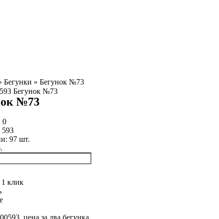
»
Бегунки
»
Бегунок №73
нок №73
:
0
:
593
ии:
97
шт.
.
 1 клик
ь
е
00593, цена за два бегунка.