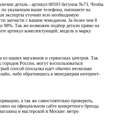
аличии деталь - артикул 00593 бегунок №73. Чтобы
ам по указанным выше телефона, напишите на
и эксперты уточнят всю необходимую
ти запчасти с вашим чемоданом. За более чем 8
до 98%. Так же возможен подбор детали прямо на
чните артикул комплектующей, модель и марку
м из наших магазинов и сервисных центров. Так
 городов России, могут воспользоваться
трый способ (посылка идет обычно несколько
нлайн, либо обратившись к менеджерам интернет-
ормацию, а так же самостоятельно проверить,
можно на официальном сайте конкретного бренда.
агазина и мастерской в Москве: метро