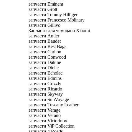
запчасти Eminent
запчасти Grott
запчасти Tommy Hilfiger
запчасти Francesco Molinary
запчасти Gillivo
Запчасти для чемодана Xiaomi
запчасти Antler
запчасти Baudet
запчасти Best Bags
запчасти Carlton
запчасти Conwood
запчасти Dakine
запчасти Dielle
запчасти Echolac
запчасти Edmins
запчасти Grizzly
запчасти Ricardo
запчасти Skyway
запчасти SunVoyage
запчасти Tuscany Leather
запчасти Verage
запчасти Verano
запчасти Victorinox
запчасти ViP Collection
запчасти 4 Roads