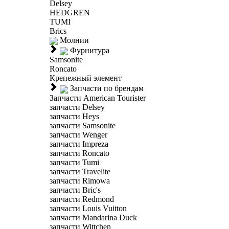
Delsey
HEDGREN
TUMI
Brics
Молнии
Фурнитура
Samsonite
Roncato
Крепежный элемент
Запчасти по брендам
Запчасти American Tourister
запчасти Delsey
запчасти Heys
запчасти Samsonite
запчасти Wenger
запчасти Impreza
запчасти Roncato
запчасти Tumi
запчасти Travelite
запчасти Rimowa
запчасти Bric's
запчасти Redmond
запчасти Louis Vuitton
запчасти Mandarina Duck
запчасти Wittchen