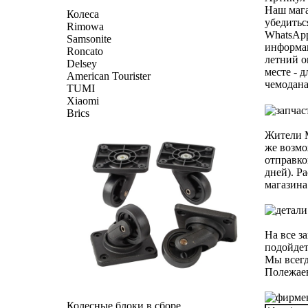
Наш мага
Колеса
убедитьс
Rimowa
WhatsAp
Samsonite
информац
Roncato
летний о
Delsey
месте - 
American Tourister
чемодана
TUMI
Xiaomi
Brics
Жители М
же возмо
отправко
дней). Р
магазина
На все з
подойдет
Мы всегд
Полежаев
Колесные блоки в сборе