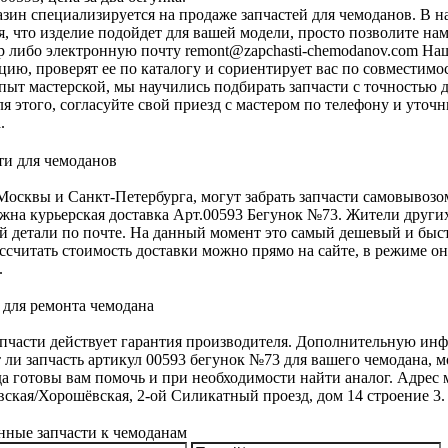
зин специализируется на продаже запчастей для чемоданов. В н
я, что изделие подойдет для вашей модели, просто позволите н
p либо электронную почту
remont@zapchasti-chemodanov.com
Наш
ию, проверят ее по каталогу и сориентирует вас по совместимос
пыт мастерской, мы научились подбирать запчасти с точностью 
для этого, согласуйте свой приезд с мастером по телефону и уто
.
осквы и Санкт-Петербурга, могут забрать запчасти самовывозо
жна курьерская доставка Арт.00593 Бегунок №73. Жители других
й детали по почте. На данный момент это самый дешевый и быс
ассчитать стоимость доставки можно прямо на сайте, в режиме о
.
апчасти действует гарантия производителя. Дополнительную инф
 ли запчасть артикул 00593 бегунок №73 для вашего чемодана, 
а готовы вам помочь и при необходимости найти аналог. Адрес м
ская/Хорошёвская, 2-ой Силикатный проезд, дом 14 строение 3.