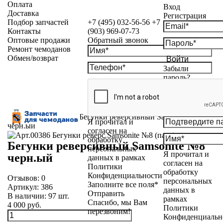
Оплата
Вход
Доставка
Регистрация
Подбор запчастей
+7 (495) 032-56-56
+7
Контакты
(903) 969-07-73
Оптовые продажи
Обратный звонок
Ремонт чемоданов
Обмен/возврат
Войти
Забыли
пароль?
Каталог
»
Бегунки
»
Бегунки реверсивный Samsonite №8
Я прочитал и
черн.ый
согласен на
обработку
Бегунки реверсивный Samsonite №8
персональных
Я прочитал и
черн.ый
данных в рамках
согласен на
Политики
обработку
Конфиденциальности
Отзывов:
0
персональных
Заполните все поля*
Артикул:
386
данных в
Отправить
В наличии:
97
шт.
рамках
Спасибо, мы Вам
4 000 руб.
Политики
перезвоним!
Конфиденциальн